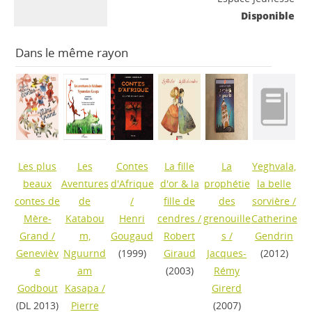
Disponible
Dans le même rayon
Les plus
Les
Contes
La fille
La
Yeghvala,
beaux
Aventures
d'Afrique
d'or & la
prophétie
la belle
contes de
de
/
fille de
des
sorvière
/
Mère-
Katabou
Henri
cendres
/
grenouille
Catherine
Grand
/
m,
Gougaud
Robert
s
/
Gendrin
Genevièv
Nguurnd
(1999)
Giraud
Jacques-
(2012)
e
am
(2003)
Rémy
Godbout
Kasapa
/
Girerd
(DL 2013)
Pierre
(2007)