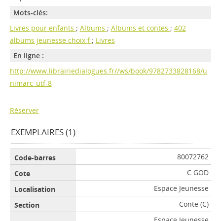
Mots-clés:
Livres pour enfants
;
Albums
;
Albums et contes
;
402
albums jeunesse choix f
;
Livres
En ligne :
http://www.librairiedialogues.fr//ws/book/9782733828168/u
nimarc_utf-8
Réserver
EXEMPLAIRES (1)
80072762
C GOD
Espace Jeunesse
Conte (C)
Espace Jeunesse