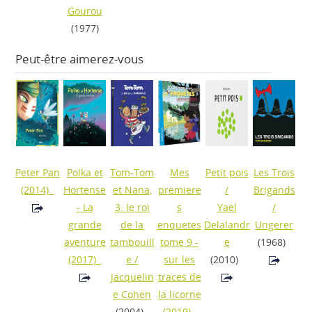
Gourou
(1977)
Peut-être aimerez-vous
Peter Pan
Polka et
Tom-Tom
Mes
Petit pois
Les Trois
(2014)
Hortense
et Nana,
premiere
/
Brigands
- La
3. le roi
s
Yaël
/
grande
de la
enquetes
Delalandr
Ungerer
aventure
tambouill
tome 9 -
e
(1968)
(2017)
e
/
sur les
(2010)
Jacquelin
traces de
e Cohen
la licorne
(2004)
(2019)