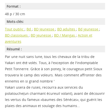
Format :
48 p / 30 cm
Mots-clés:
Tout public
;
Bd
;
BD Jeunesse
;
BD adultes
;
Bd jeunesse
;
BD classiques
;
BD jeunesse
;
BD / Mangas
;
Action et
aventures
Résumé :
Par une nuit sans lune, tous les chevaux de la tribu de
Yakari ont été volés. Tous, à l'exception de l'indomptable
Petit Tonnerre. Grâce à son poney, le courageux petit Sioux
trouvera le camp des voleurs. Mais comment affronter des
ennemis en si grand nombre '
Yakari usera de ruses, recourra aux services du
polatouche(un charmant écureuil volant), avant de découvrir
les vertus du fameux «baumes des Sénécas», qui guérit les
plaies des animaux et soulage des humains...