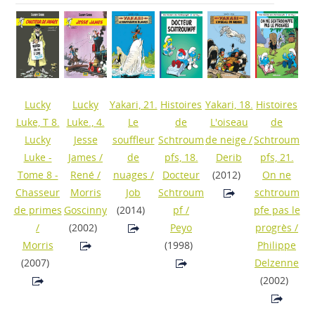
Lucky
Lucky
Yakari, 21.
Histoires
Yakari, 18.
Histoires
Luke, T 8.
Luke., 4.
Le
de
L'oiseau
de
Lucky
Jesse
souffleur
Schtroum
de neige
/
Schtroum
Luke -
James
/
de
pfs, 18.
Derib
pfs, 21.
Tome 8 -
René /
nuages
/
Docteur
(2012)
On ne
Chasseur
Morris
Job
Schtroum
schtroum
de primes
Goscinny
(2014)
pf
/
pfe pas le
/
(2002)
Peyo
progrès
/
Morris
(1998)
Philippe
(2007)
Delzenne
(2002)