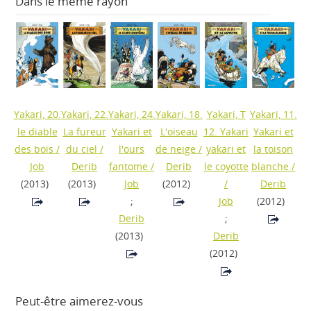
Dans le même rayon
Yakari, 20.
Yakari, 22.
Yakari, 24.
Yakari, 18.
Yakari, T
Yakari, 11.
le diable
La fureur
Yakari et
L'oiseau
12. Yakari
Yakari et
des bois
/
du ciel
/
l'ours
de neige
/
yakari et
la toison
Job
Derib
fantome
/
Derib
le coyotte
blanche
/
(2013)
(2013)
Job
(2012)
/
Derib
;
Job
(2012)
Derib
;
(2013)
Derib
(2012)
Peut-être aimerez-vous