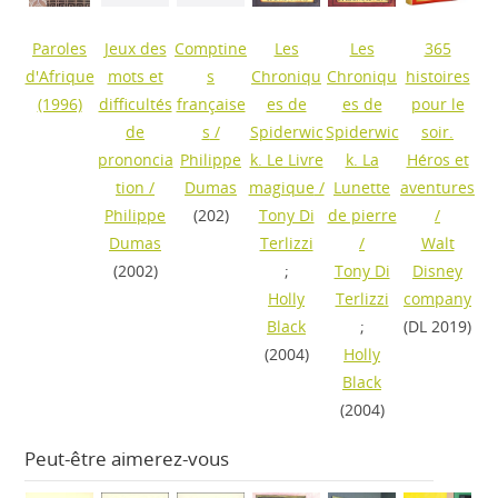
Paroles
Jeux des
Comptine
Les
Les
365
d'Afrique
mots et
s
Chroniqu
Chroniqu
histoires
(1996)
difficultés
française
es de
es de
pour le
de
s
/
Spiderwic
Spiderwic
soir.
prononcia
Philippe
k. Le Livre
k. La
Héros et
tion
/
Dumas
magique
/
Lunette
aventures
Philippe
(202)
Tony Di
de pierre
/
Dumas
Terlizzi
/
Walt
(2002)
;
Tony Di
Disney
Holly
Terlizzi
company
Black
;
(DL 2019)
(2004)
Holly
Black
(2004)
Peut-être aimerez-vous