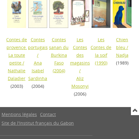
Contes de
Contes
Contes
Les
Les
Chien
provence.
portugais
sanan du
Contes
Contes de
bleu
/
La toute
/
Burkina
des
la soif
Nadja
petite
/
Ana
Faso
magasins
(1990)
(1989)
Nathalie
Isabel
(2004)
/
Daladier
Sardinha
Aliz
(2003)
(2004)
Mosonyi
(2006)
Mentions légales
Contact
Site de l'Institut français du Gabon