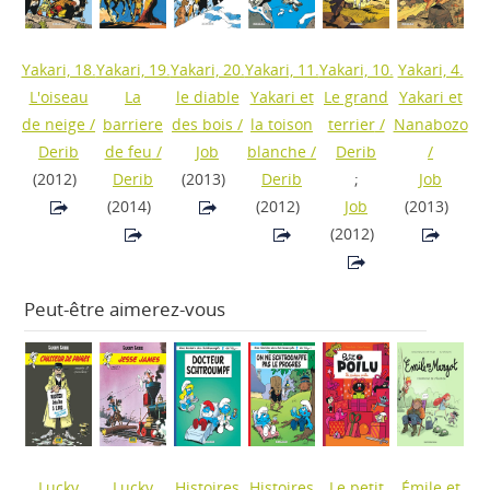
Yakari, 18.
Yakari, 19.
Yakari, 20.
Yakari, 11.
Yakari, 10.
Yakari, 4.
L'oiseau
La
le diable
Yakari et
Le grand
Yakari et
de neige
/
barriere
des bois
/
la toison
terrier
/
Nanabozo
Derib
de feu
/
Job
blanche
/
Derib
/
(2012)
Derib
(2013)
Derib
;
Job
(2014)
(2012)
Job
(2013)
(2012)
Peut-être aimerez-vous
Lucky
Lucky
Histoires
Histoires
Le petit
Émile et