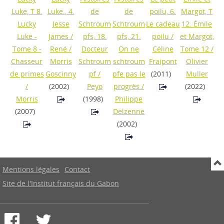
Luke, T 8.
Luke., 4.
de
de
poilu, 6.
Margot, T
Lucky
Jesse
Schtroum
Schtroum
Le cadeau
12. Émile
Luke -
James
/
pfs, 18.
pfs, 21.
poilu
/
et Margot,
Tome 8 -
René /
Docteur
On ne
Céline
Tome 12
/
Chasseur
Morris
Schtroum
schtroum
Fraipont
Olivier
de primes
Goscinny
pf
/
pfe pas le
(2011)
Muller
/
(2002)
Peyo
progrès
/
(2022)
Morris
(1998)
Philippe
(2007)
Delzenne
(2002)
Mentions légales
Contact
Site de l'Institut français du Gabon