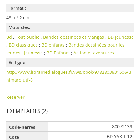
Format :
48 p / 2 cm
Mots-clés:
Bd
;
Tout public
;
Bandes dessinées et Mangas
;
BD jeunesse
;
BD classiques
;
BD enfants
;
Bandes dessinées pour les
Jeunes
;
Jeunesse
;
BD Enfants
;
Action et aventures
En ligne :
http://www.librairiedialogues.fr//ws/book/9782803631506/u
nimarc_utf-8
Réserver
EXEMPLAIRES (2)
80072139
BD YAK T.12