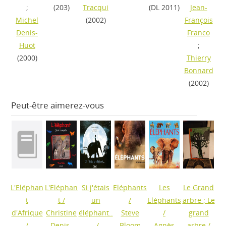
;
(203)
Tracqui
(DL 2011)
Jean-
Michel
(2002)
François
Denis-
Franco
Huot
;
(2000)
Thierry
Bonnard
(2002)
Peut-être aimerez-vous
L'Eléphan
L'Eléphan
Si j'étais
Eléphants
Les
Le Grand
t
t
/
un
/
Eléphants
arbre ; Le
d'Afrique
Christine
éléphant..
Steve
/
grand
/
Denis-
.
/
Bloom
Agnès
arbre
/