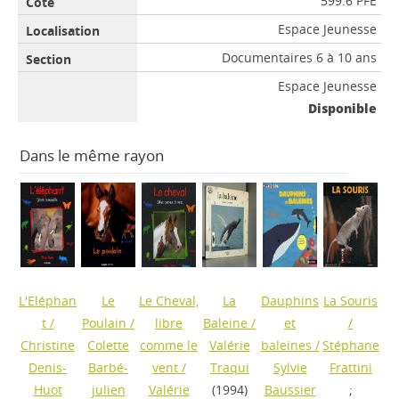
599.6 PFE
Espace Jeunesse
Documentaires 6 à 10 ans
Espace Jeunesse
Disponible
Dans le même rayon
L'Eléphan
Le
Le Cheval,
La
Dauphins
La Souris
t
/
Poulain
/
libre
Baleine
/
et
/
Christine
Colette
comme le
Valérie
baleines
/
Stéphane
Denis-
Barbé-
vent
/
Traqui
Sylvie
Frattini
Huot
julien
Valérie
(1994)
Baussier
;