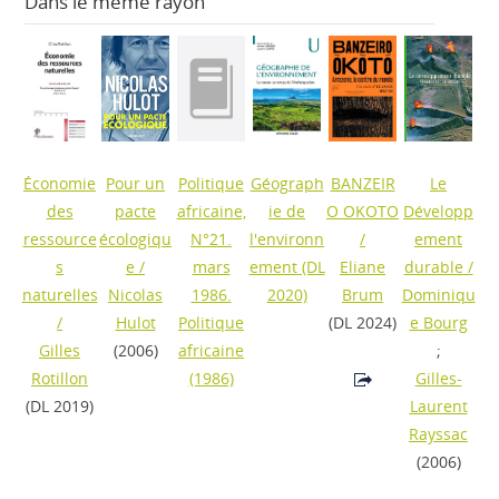
Dans le même rayon
Économie
Pour un
Politique
Géograph
BANZEIR
Le
des
pacte
africaine,
ie de
O OKOTO
Développ
ressource
écologiqu
N°21.
l'environn
/
ement
s
e
/
mars
ement
(DL
Eliane
durable
/
naturelles
Nicolas
1986.
2020)
Brum
Dominiqu
/
Hulot
Politique
(DL 2024)
e Bourg
Gilles
(2006)
africaine
;
Rotillon
(1986)
Gilles-
(DL 2019)
Laurent
Rayssac
(2006)