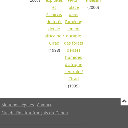
2007)
exploités
(PFAB) :
e Geslin
et
place
(2000)
éclaircis
dans
de forêt
l'aménag
dense
ement
africaine
/
durable
Cirad
des forêts
(1998)
denses
humides
d'afrique
centrale
/
Cirad
(1999)
Mentions légales
Contact
Site de l'Institut français du Gabon