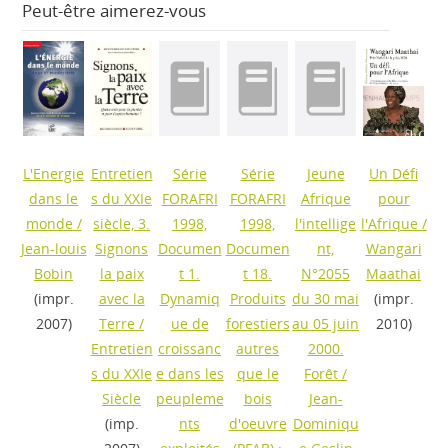
Peut-être aimerez-vous
L'Energie
Entretien
Série
Série
Jeune
Un Défi
dans le
s du XXIe
FORAFRI
FORAFRI
Afrique
pour
monde
/
siècle, 3.
1998,
1998,
l'intellige
l'Afrique
/
Jean-louis
Signons
Documen
Documen
nt,
Wangari
Bobin
la paix
t 1.
t 18.
N°2055
Maathai
(impr.
avec la
Dynamiq
Produits
du 30 mai
(impr.
2007)
Terre
/
ue de
forestiers
au 05 juin
2010)
Entretien
croissanc
autres
2000.
s du XXIe
e dans les
que le
Forêt
/
Siècle
peupleme
bois
Jean-
(imp.
nts
d'oeuvre
Dominiqu