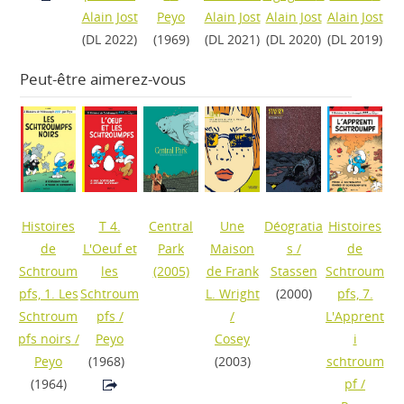
Alain Jost
Peyo
Alain Jost
Alain Jost
Alain Jost
(DL 2022)
(1969)
(DL 2021)
(DL 2020)
(DL 2019)
Peut-être aimerez-vous
Histoires
T 4.
Central
Une
Déogratia
Histoires
de
L'Oeuf et
Park
Maison
s
/
de
Schtroum
les
(2005)
de Frank
Stassen
Schtroum
pfs, 1. Les
Schtroum
L. Wright
(2000)
pfs, 7.
Schtroum
pfs
/
/
L'Apprent
pfs noirs
/
Peyo
Cosey
i
Peyo
(1968)
(2003)
schtroum
(1964)
pf
/