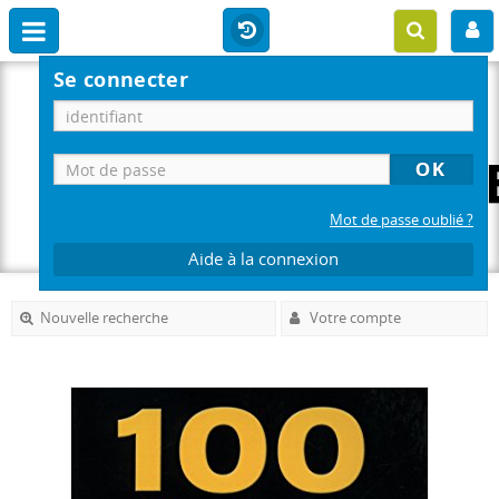
Se connecter
Mot de passe oublié ?
Aide à la connexion
Nouvelle recherche
Votre compte