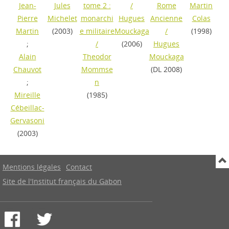
Jean-
Jules
tome 2 :
/
Rome
Martin
Pierre
Michelet
monarchi
Hugues
Ancienne
Colas
Martin
(2003)
e militaire
Mouckaga
/
(1998)
;
/
(2006)
Hugues
Alain
Theodor
Mouckaga
Chauvot
Mommse
(DL 2008)
;
n
Mireille
(1985)
Cébeillac-
Gervasoni
(2003)
Mentions légales
Contact
Site de l'Institut français du Gabon