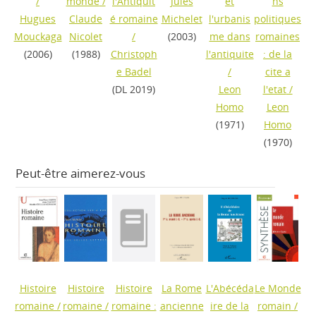
/
monde
/
l'Antiquit
Jules
et
ns
Hugues
Claude
é romaine
Michelet
l'urbanis
politiques
Mouckaga
Nicolet
/
(2003)
me dans
romaines
(2006)
(1988)
Christoph
l'antiquite
: de la
e Badel
/
cite a
(DL 2019)
Leon
l'etat
/
Homo
Leon
(1971)
Homo
(1970)
Peut-être aimerez-vous
Histoire
Histoire
Histoire
La Rome
L'Abécéda
Le Monde
romaine
/
romaine
/
romaine :
ancienne
ire de la
romain
/