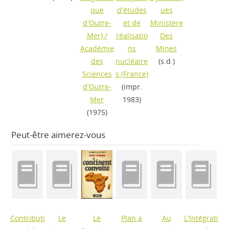
que
d'études
ues
d'Outre-
et de
Ministere
Mer)
/
réalisatio
Des
Académie
ns
Mines
des
nucléaire
(s.d.)
Sciences
s (France)
d'Outre-
(impr.
Mer
1983)
(1975)
Peut-être aimerez-vous
Contributi
Le
Le
Plan a
Au
L'Intégrati