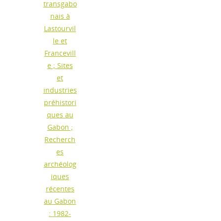
transgabo
nais à
Lastourvil
le et
Francevill
e ; Sites
et
industries
préhistori
ques au
Gabon ;
Recherch
es
archéolog
iques
récentes
au Gabon
: 1982-