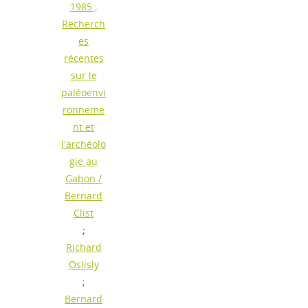
1985 ;
Recherch
es
récentes
sur le
paléoenvi
ronneme
nt et
l'archéolo
gie au
Gabon
/
Bernard
Clist
;
Richard
Oslisly
;
Bernard