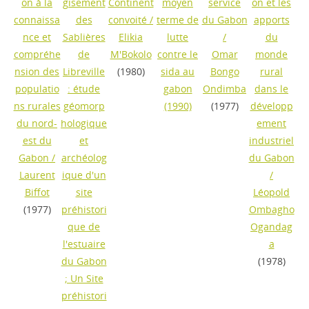
on à la
gisement
Continent
moyen
service
on et les
connaissa
des
convoité
/
terme de
du Gabon
apports
nce et
Sablières
Elikia
lutte
/
du
compréhe
de
M'Bokolo
contre le
Omar
monde
nsion des
Libreville
(1980)
sida au
Bongo
rural
populatio
: étude
gabon
Ondimba
dans le
ns rurales
géomorp
(1990)
(1977)
développ
du nord-
hologique
ement
est du
et
industriel
Gabon
/
archéolog
du Gabon
Laurent
ique d'un
/
Biffot
site
Léopold
(1977)
préhistori
Ombagho
que de
Ogandag
l'estuaire
a
du Gabon
(1978)
; Un Site
préhistori