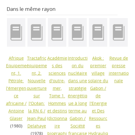
Dans le même rayon
Afrique
Tractafric
Académie
Introducti
Akok :
Revue de
Equipeme
équipeme
s des
on du
premier
presse
nt, 1.
nt, 2.
sciences
nucléaire
village
internatio
Pétrole:
Nouvelle
d'outre-
dans une
solaire du
nale
l'émergen
ouverture
mer,
stratégie
Gabon
/
ce
sur
Tome 1.
énergétiq
de
africaine
/
l'Océan:
Hommes
ue à long
l'Energie
Antoine
la RN 6
/
et destins
terme au
et Des
Glaser
Jean-Paul
(dictionna
Gabon
/
Ressourc
(1980)
Delahaye
ire
Société
es
(1978)
biographi
française
Hydrauliq