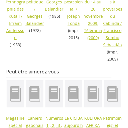
l'ethnogra
politique
Georges
postcolon
du 14 au
s à
phie des
/
Balandier
ial
/
20
proverbes
Kuta I
/
Georges
(1985)
Joseph
novembre
du
Efraim
Balandier
Tonda
2009.
Cabinda
/
Andersso
(1978)
(impr.
Télérama
Francisco
n
2015)
(2009)
Sumbu
(1953)
Sebastiâo
(impr.
2009)
Peut-être aimerez-vous
Magazine
Cahiers
Numéros
Le CICIBA
KULTURA
Patrimoin
spécial
gabonais
1 ; 2 ; 3 ;
aujourd'h
AFRIKA
e(s) et