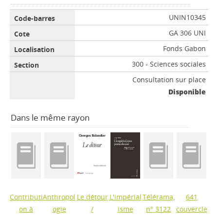
UNIN10345
GA 306 UNI
Fonds Gabon
300 - Sciences sociales
Consultation sur place
Disponible
Dans le même rayon
Contributi
Anthropol
Le détour
L'impérial
Télérama,
641
on à
ogie
/
isme
n° 3122
couvercle