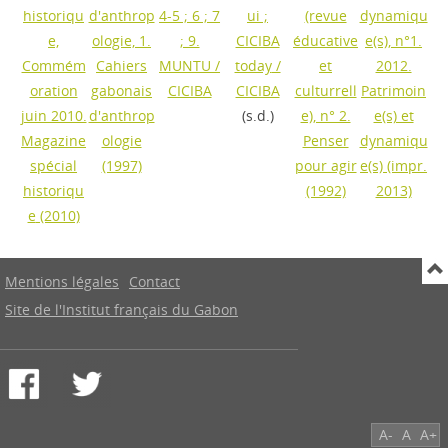
historiqu
d'anthrop
4-5 ; 6 ; 7
ui ;
(revue
dynamiqu
e,
ologie, 1.
; 9.
CICIBA
éducative
e(s), n°1.
Commém
Cahiers
MUNTU
/
today
/
et
2012.
oration
gabonais
CICIBA
CICIBA
culturrell
Patrimoin
juin 2010.
d'anthrop
(s.d.)
e), n° 2.
e(s) et
Magazine
ologie
Penser
dynamiqu
spécial
(1997)
pour agir
e(s)
(impr.
historiqu
(1992)
2013)
e
(2010)
Mentions légales
Contact
Site de l'Institut français du Gabon
A-
A
A+