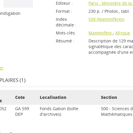
Editeur :
Paris : Ministère de 
Format :
230 p. / Photos., tabl.
fondsgabon
Index.
599 (Mammifères)
décimale :
Mots-clés:
Mammifère
;
Afrique
Résumé :
Description de 129 ma
signalétique des cara
accompagnée d'une esq
er
LAIRES (1)
Cote
Localisation
Section
s
052
GA 599
Fonds Gabon (boîte
500 - Sciences d
DEP
d'archives)
Mathématiques