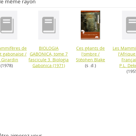
 le même rayon
ammifères de
BIOLOGIA
Ces géants de
Les Mammi
êt gabonaise
/
GABONICA, tome 7
l'ombre
/
l'Afrique
 Girardin
fascicule 3. Biologia
Stéphen Blake
França
(1978)
Gabonica
(1971)
(s .d.)
P.L. Dek
(195
être aimerez-vous