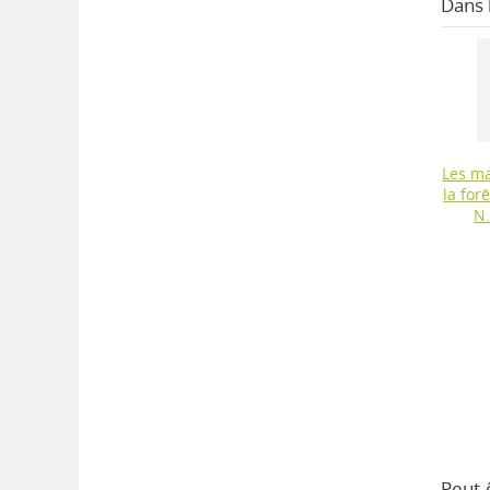
Dans
Les m
la for
N.
Peut-