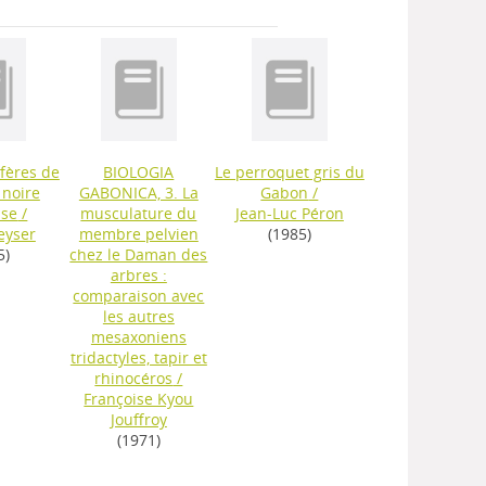
fères de
BIOLOGIA
Le perroquet gris du
 noire
GABONICA, 3. La
Gabon
/
ise
/
musculature du
Jean-Luc Péron
eyser
membre pelvien
(1985)
5)
chez le Daman des
arbres :
comparaison avec
les autres
mesaxoniens
tridactyles, tapir et
rhinocéros
/
Françoise Kyou
Jouffroy
(1971)