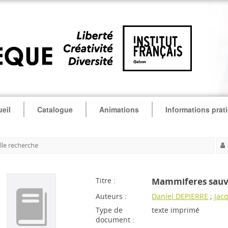
eil
Catalogue
Animations
Informations prat
le recherche
Titre :
Mammiferes sauv
Auteurs :
Daniel DEPIERRE
;
Jac
Type de
texte imprimé
document :