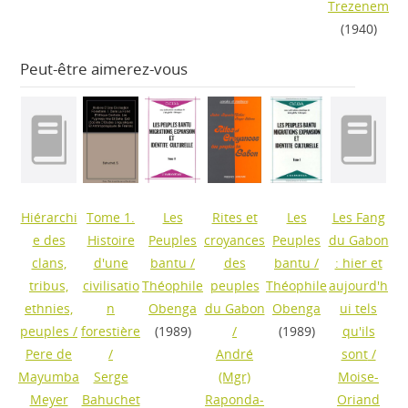
Trezenem
(1940)
Peut-être aimerez-vous
Hiérarchi
Tome 1.
Les
Rites et
Les
Les Fang
e des
Histoire
Peuples
croyances
Peuples
du Gabon
clans,
d'une
bantu
/
des
bantu
/
: hier et
tribus,
civilisatio
Théophile
peuples
Théophile
aujourd'h
ethnies,
n
Obenga
du Gabon
Obenga
ui tels
peuples
/
forestière
(1989)
/
(1989)
qu'ils
Pere de
/
André
sont
/
Mayumba
Serge
(Mgr)
Moise-
Meyer
Bahuchet
Raponda-
Oriand