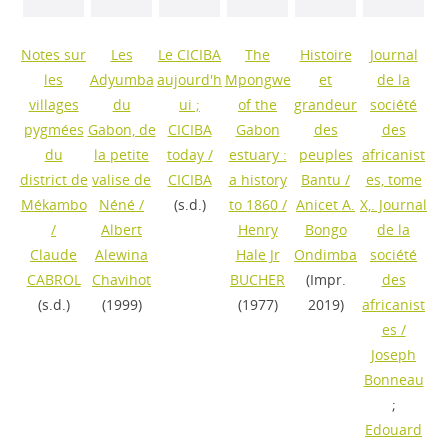
Notes sur
Les
Le CICIBA
The
Histoire
Journal
les
Adyumba
aujourd'h
Mpongwe
et
de la
villages
du
ui ;
of the
grandeur
société
pygmées
Gabon, de
CICIBA
Gabon
des
des
du
la petite
today
/
estuary :
peuples
africanist
district de
valise de
CICIBA
a history
Bantu
/
es, tome
Mékambo
Néné
/
(s.d.)
to 1860
/
Anicet A.
X,. Journal
/
Albert
Henry
Bongo
de la
Claude
Alewina
Hale Jr
Ondimba
société
CABROL
Chavihot
BUCHER
(Impr.
des
(s.d.)
(1999)
(1977)
2019)
africanist
es
/
Joseph
Bonneau
;
Edouard