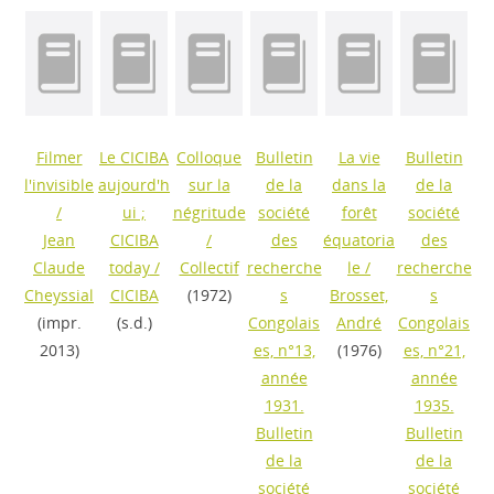
Filmer
Le CICIBA
Colloque
Bulletin
La vie
Bulletin
l'invisible
aujourd'h
sur la
de la
dans la
de la
/
ui ;
négritude
société
forêt
société
Jean
CICIBA
/
des
équatoria
des
Claude
today
/
Collectif
recherche
le
/
recherche
Cheyssial
CICIBA
(1972)
s
Brosset,
s
(impr.
(s.d.)
Congolais
André
Congolais
2013)
es, n°13,
(1976)
es, n°21,
année
année
1931.
1935.
Bulletin
Bulletin
de la
de la
société
société