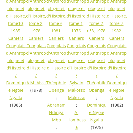
d'Anthrop
d'Anthrop
d'Anthrop
d'Anthrop
d'Anthrop
d'Anthrop
ologie et
ologie et
ologie et
ologie et
ologie et
ologie et
d'Histoire,
d'Histoire,
d'Histoire,
d'Histoire,
d'Histoire,
d'Histoire,
tome10,
tome 2,
tome 6,
tome 1,
tome 2,
tome 7,
1985.
1978.
1981.
1976.
n°3, 1978.
1982.
Cahiers
Cahiers
Cahiers
Cahiers
Cahiers
Cahiers
Congolais
Congolais
Congolais
Congolais
Congolais
Congolais
d'Anthrop
d'Anthrop
d'Anthrop
d'Anthrop
d'Anthrop
d'Anthrop
ologie et
ologie et
ologie et
ologie et
ologie et
ologie et
d'Histoire
d'Histoire
d'Histoire
d'Histoire
d'Histoire
d'Histoire
/
/
/
/
/
/
Dominiqu
A.M. Aissi
Théophile
Sylvain
Théophile
Dominiqu
e Ngoïe
(1978)
Obenga
Makosso
Obenga
e Ngoïe
Ngalla
;
Makosso
;
Ngalla
(1985)
Abraham
;
Dominiqu
(1982)
Ndinga
A.
e Ngoïe
Mbo
Hombess
Ngalla
;
a
(1978)