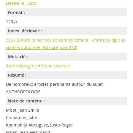
Libreville : Luto
Format :
120 p.
Index. décimale :
306 (Culture et normes de comportement : anthropologie so
ciale et culturelle. Folklore, voir 390)
Mots-clés:
Anthropologie
;
Afrique centrale
Résumé :
De nombreux articles pertinants autour du sujet
ANTHROPOLOGIE
Note de contenu :
Mbot, Jean Emile
Cinnamon, John
Koumabila Abougave, Juste-Roger
Mbah, Jean-Ferdinand