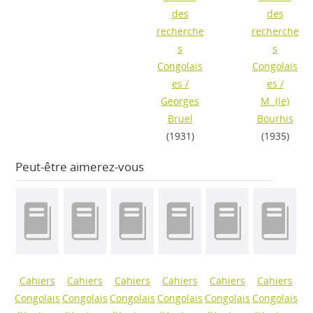
des
des
recherche
recherche
s
s
Congolais
Congolais
es
/
es
/
Georges
M. (le)
Bruel
Bourhis
(1931)
(1935)
Peut-être aimerez-vous
Cahiers
Cahiers
Cahiers
Cahiers
Cahiers
Cahiers
Congolais
Congolais
Congolais
Congolais
Congolais
Congolais