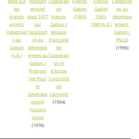
Note sur
Rapport
Coopérati
France-
France-
Coopérati
les
annuel
on
Gabon
Gabon
on au
grands
pour 1977
France-
(1993)
1960-
développ
projets
sur
Gabon
/
1980
(s.d.)
ement.
industriel
l'assistan
Mission
Gabon
/
s au
ce au
Française
PNUD
Gabon
développ
de
(1996)
(s.d.)
ement au
Coopérati
Gabon
/
on et
Program
d'Action
me Pour
Culturelle
le
de
Développ
Libreville
ement
(1994)
Nations
Unies
(1978)