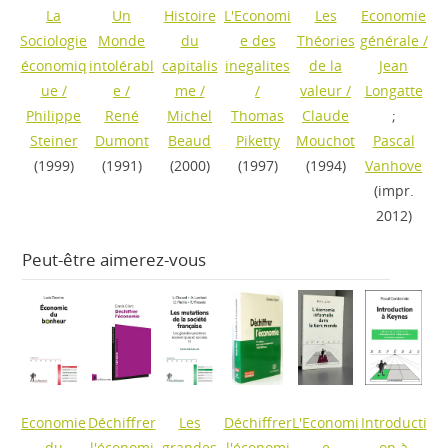
La
Un
Histoire
L'Economi
Les
Economie
Sociologie
Monde
du
e des
Théories
générale
/
économiq
intolérabl
capitalis
inegalites
de la
Jean
ue
/
e
/
me
/
/
valeur
/
Longatte
Philippe
René
Michel
Thomas
Claude
;
Steiner
Dumont
Beaud
Piketty
Mouchot
Pascal
(1999)
(1991)
(2000)
(1997)
(1994)
Vanhove
(impr.
2012)
Peut-être aimerez-vous
Economie
Déchiffrer
Les
Déchiffrer
L'Economi
Introducti
du
l'économi
grandes
l'économi
e
on à