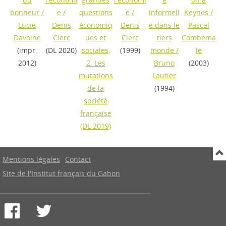
bonheur
/
e
/
questions
e
/
informell
Keynes
/
Lucie
Denis
économiq
Denis
e dans le
Pascal
Davoine
Clerc
ues et
Clerc
tiers
Combema
(impr.
(DL 2020)
sociales,
(1999)
monde
/
le
2012)
2. Les
Bruno
(2003)
mutations
Lautier
de la
(1994)
société
française
(DL 2019)
Mentions légales
Contact
Site de l'Institut français du Gabon