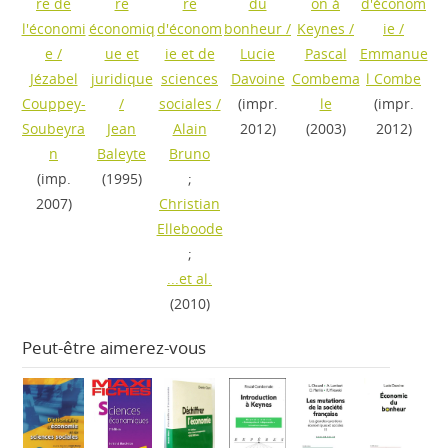
re de
re
re
du
on à
d'économ
l'économi
économiq
d'économ
bonheur
/
Keynes
/
ie
/
e
/
ue et
ie et de
Lucie
Pascal
Emmanue
Jézabel
juridique
sciences
Davoine
Combema
l Combe
Couppey-
/
sociales
/
(impr.
le
(impr.
Soubeyra
Jean
Alain
2012)
(2003)
2012)
n
Baleyte
Bruno
(imp.
(1995)
;
2007)
Christian
Elleboode
;
...et al.
(2010)
Peut-être aimerez-vous