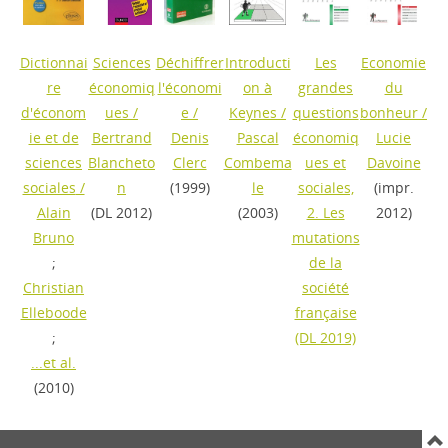
Dictionnai
Sciences
Déchiffrer
Introducti
Les
Economie
re
économiq
l'économi
on à
grandes
du
d'économ
ues
/
e
/
Keynes
/
questions
bonheur
/
ie et de
Bertrand
Denis
Pascal
économiq
Lucie
sciences
Blancheto
Clerc
Combema
ues et
Davoine
sociales
/
n
(1999)
le
sociales,
(impr.
Alain
(DL 2012)
(2003)
2. Les
2012)
Bruno
mutations
;
de la
Christian
société
Elleboode
française
;
(DL 2019)
...et al.
(2010)