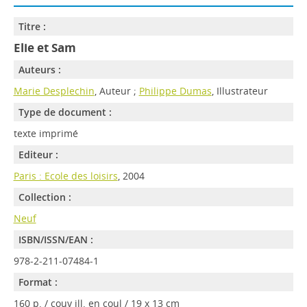
Titre :
Elie et Sam
Auteurs :
Marie Desplechin
, Auteur ;
Philippe Dumas
, Illustrateur
Type de document :
texte imprimé
Editeur :
Paris : Ecole des loisirs
, 2004
Collection :
Neuf
ISBN/ISSN/EAN :
978-2-211-07484-1
Format :
160 p. / couv ill. en coul / 19 x 13 cm