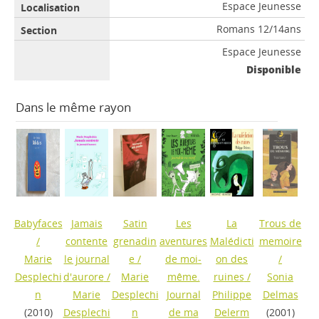
Espace Jeunesse
Romans 12/14ans
Espace Jeunesse
Disponible
Dans le même rayon
Babyfaces
Jamais
Satin
Les
La
Trous de
/
contente
grenadin
aventures
Malédicti
memoire
Marie
le journal
e
/
de moi-
on des
/
Desplechi
d'aurore
/
Marie
même.
ruines
/
Sonia
n
Marie
Desplechi
Journal
Philippe
Delmas
(2010)
Desplechi
n
de ma
Delerm
(2001)