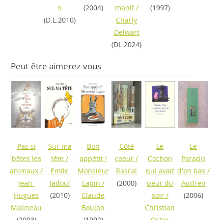
n
(2004)
manif
/
(1997)
(D.L.2010)
Charly
Delwart
(DL 2024)
Peut-être aimerez-vous
Pas si
Sur ma
Bon
Côté
Le
Le
bêtes les
tête
/
appétit !
coeur
/
Cochon
Paradis
animaux
/
Emile
Monsieur
Rascal
qui avait
d'en bas
/
Jean-
Jadoul
Lapin
/
(2000)
peur du
Audren
Hugues
(2010)
Claude
soir
/
(2006)
Malineau
Boujon
Christian
(2003)
(1992)
Oster