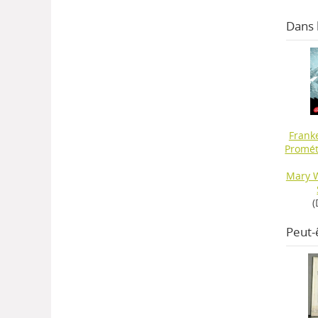
Dans
Frank
Promé
Mary W
(
Peut-