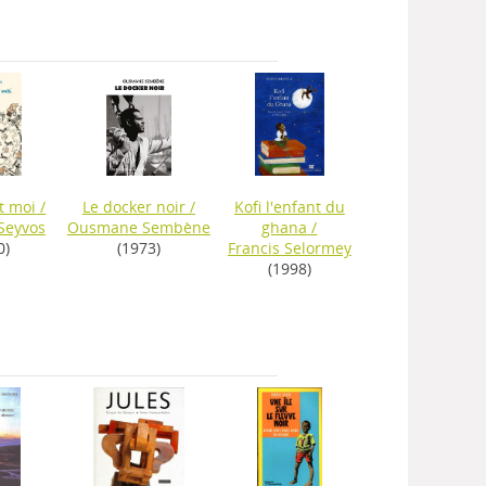
t moi
/
Le docker noir
/
Kofi l'enfant du
Seyvos
Ousmane Sembène
ghana
/
0)
(1973)
Francis Selormey
(1998)