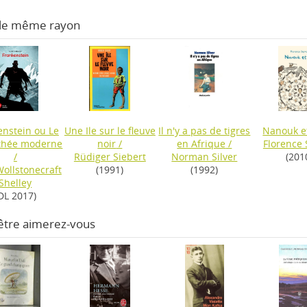
 le même rayon
enstein ou Le
Une Ile sur le fleuve
Il n'y a pas de tigres
Nanouk e
thée moderne
noir
/
en Afrique
/
Florence 
/
Rüdiger Siebert
Norman Silver
(201
ollstonecraft
(1991)
(1992)
Shelley
DL 2017)
être aimerez-vous