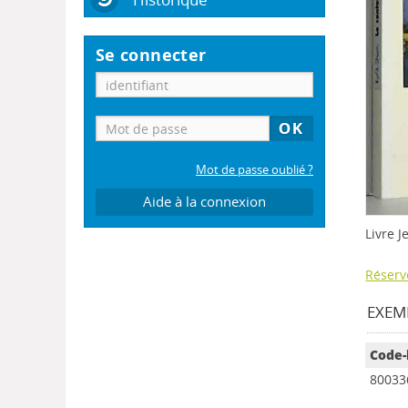
Se connecter
Mot de passe oublié ?
Aide à la connexion
Livre 
Réserv
EXEMP
Code-
80033