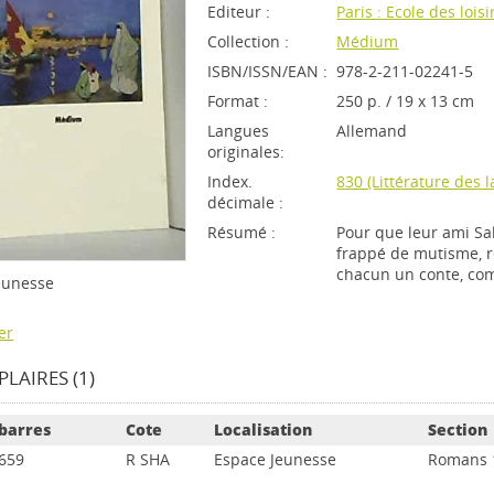
Editeur :
Paris : Ecole des loisi
Collection :
Médium
ISBN/ISSN/EAN :
978-2-211-02241-5
Format :
250 p. / 19 x 13 cm
Langues
Allemand
originales:
Index.
830 (Littérature des
décimale :
Résumé :
Pour que leur ami Sal
frappé de mutisme, re
chacun un conte, co
Jeunesse
er
LAIRES (1)
barres
Cote
Localisation
Section
659
R SHA
Espace Jeunesse
Romans 