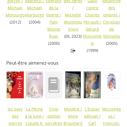
garçon
/
peaceful
/
Eperons
des ogres
Gallo
Revanche
Michael
Michael
de la
/
contre
des
Morpurgo
Morpurgo
liberté
/
Michelle
Charles
ombres
/
(2012)
(2004)
Pam
Montmou
Perrault
/
Christian
Munoz
lineix
Gérard
de
Ryan
(DL 2023)
Moncomb
Montella
(2000)
le
(2005)
(1999)
Peut-être aimerez-vous
Au pays
La Pêche
Cinq
Mystère
/
L'Espoir
Micromég
des
à la lune
/
petites
Anne
pélican
/
as
/
pierres
Claude K.
sorcières
Brouillard
Carl
Francois-