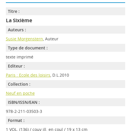
Titre :
La Sixième
Auteurs :
Susie Morgenstern
, Auteur
Type de document :
texte imprimé
Editeur :
Paris : Ecole des loisirs
, D.L.2010
Collection :
Neuf en poche
ISBN/ISSN/EAN :
978-2-211-03503-3
Format :
1 VOL. (136) / couv ill. en coul / 19 x 13 cm