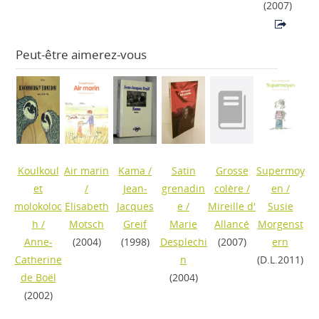
(2007)
Peut-être aimerez-vous
Koulkoul
Air marin
Kama
/
Satin
Grosse
Supermoy
et
/
Jean-
grenadin
colère
/
en
/
molokoloc
Elisabeth
Jacques
e
/
Mireille d'
Susie
h
/
Motsch
Greif
Marie
Allancé
Morgenst
Anne-
(2004)
(1998)
Desplechi
(2007)
ern
Catherine
n
(D.L.2011)
de Boël
(2004)
(2002)