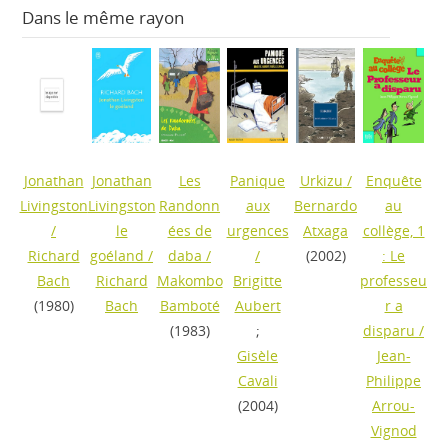
Dans le même rayon
Jonathan
Jonathan
Les
Panique
Urkizu
/
Enquête
Livingston
Livingston
Randonn
aux
Bernardo
au
/
le
ées de
urgences
Atxaga
collège, 1
Richard
goéland
/
daba
/
/
(2002)
: Le
Bach
Richard
Makombo
Brigitte
professeu
(1980)
Bach
Bamboté
Aubert
r a
(1983)
;
disparu
/
Gisèle
Jean-
Cavali
Philippe
(2004)
Arrou-
Vignod