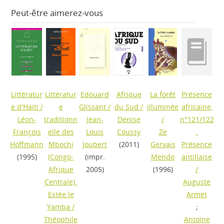
Peut-être aimerez-vous
Littératur
Littératur
Edouard
Afrique
La forêt
Présence
e d'Haïti
/
e
Glissant
/
du Sud
/
illuminée
africaine,
Léon-
traditionn
Jean-
Denise
/
n°121/122
François
elle des
Louis
Coussy
Ze
.
Hoffmann
Mbochi
Joubert
(2011)
Gervais
Présence
(1995)
(Congo-
(impr.
Mendo
antillaise
Afrique
2005)
(1996)
/
Centrale).
Auguste
Estée le
Armet
Yamba
/
;
Théophile
Antoine