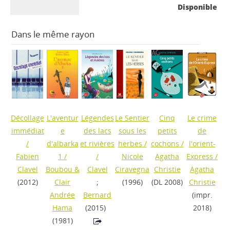
Disponible
Dans le même rayon
Décollage
L'aventur
Légendes
Le Sentier
Cinq
Le crime
immédiat
e
des lacs
sous les
petits
de
/
d'albarka
et rivières
herbes
/
cochons
/
l'orient-
Fabien
1
/
/
Nicole
Agatha
Express
/
Clavel
Boubou &
Clavel
Ciravegna
Christie
Agatha
(2012)
Clair
;
(1996)
(DL 2008)
Christie
Andrée
Bernard
(impr.
Hama
(2015)
2018)
(1981)