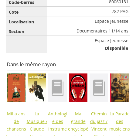
80060131
782 PAG
Espace Jeunesse
Documentaires 11/14 ans
Espace Jeunesse
Disponible
Dans le même rayon
Milla ans
La
Anthologi
Ma
Chemin
La Parade
de
Musique
/
e des
grande
du jazz
/
des
chansons
Claude
instrume
encyclopé
Vincent
musiciens