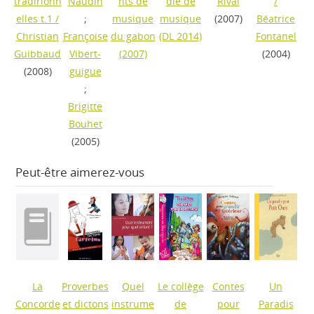
tradirionn
Naudin
nts de
die de
Rival
/
elles t.1
/
;
musique
musique
(2007)
Béatrice
Christian
Françoise
du gabon
(DL 2014)
Fontanel
Guibbaud
Vibert-
(2007)
(2004)
(2008)
guigue
;
Brigitte
Bouhet
(2005)
Peut-être aimerez-vous
La
Proverbes
Quel
Le collège
Contes
Un
Concorde
et dictons
instrume
de
pour
Paradis