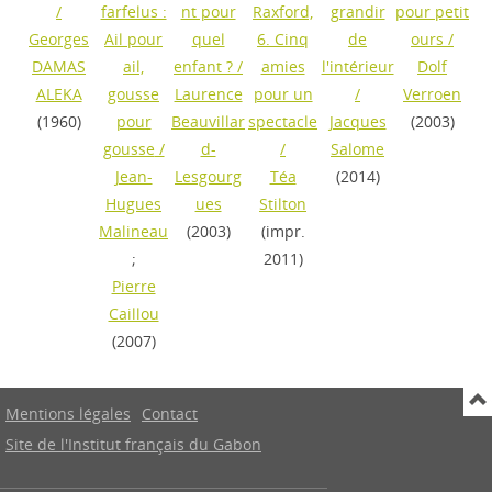
/
farfelus :
nt pour
Raxford,
grandir
pour petit
Georges
Ail pour
quel
6. Cinq
de
ours
/
DAMAS
ail,
enfant ?
/
amies
l'intérieur
Dolf
ALEKA
gousse
Laurence
pour un
/
Verroen
(1960)
pour
Beauvillar
spectacle
Jacques
(2003)
gousse
/
d-
/
Salome
Jean-
Lesgourg
Téa
(2014)
Hugues
ues
Stilton
Malineau
(2003)
(impr.
;
2011)
Pierre
Caillou
(2007)
Mentions légales
Contact
Site de l'Institut français du Gabon