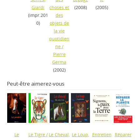
Giardi
choses et
(2008)
(2005)
(impr.201
des
0)
objets de
la vie
quotidien
ne
/
Pierre
Germa
(2002)
Peut-être aimerez-vous
Le
Le Tigre
/
Le Cheval,
Le Loup,
Entretien
Réparer