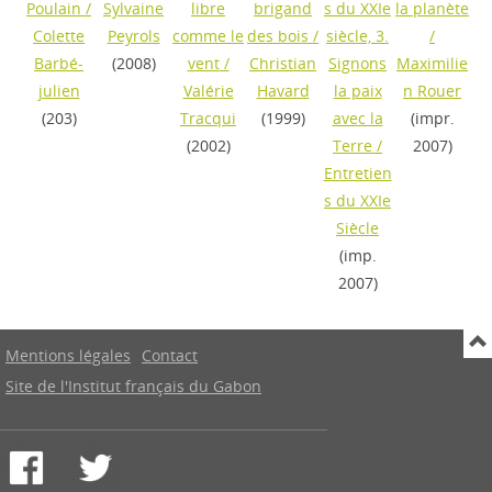
Poulain
/
Sylvaine
libre
brigand
s du XXIe
la planète
Colette
Peyrols
comme le
des bois
/
siècle, 3.
/
Barbé-
(2008)
vent
/
Christian
Signons
Maximilie
julien
Valérie
Havard
la paix
n Rouer
(203)
Tracqui
(1999)
avec la
(impr.
(2002)
Terre
/
2007)
Entretien
s du XXIe
Siècle
(imp.
2007)
Mentions légales
Contact
Site de l'Institut français du Gabon