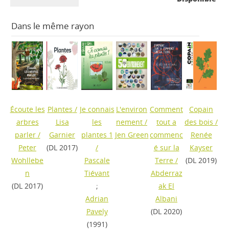
Dans le même rayon
Écoute les
Plantes
/
Je connais
L'environ
Comment
Copain
arbres
Lisa
les
nement
/
tout a
des bois
/
parler
/
Garnier
plantes 1
Jen Green
commenc
Renée
Peter
(DL 2017)
/
é sur la
Kayser
Wohllebe
Pascale
Terre
/
(DL 2019)
n
Tiévant
Abderraz
(DL 2017)
;
ak El
Adrian
Albani
Pavely
(DL 2020)
(1991)