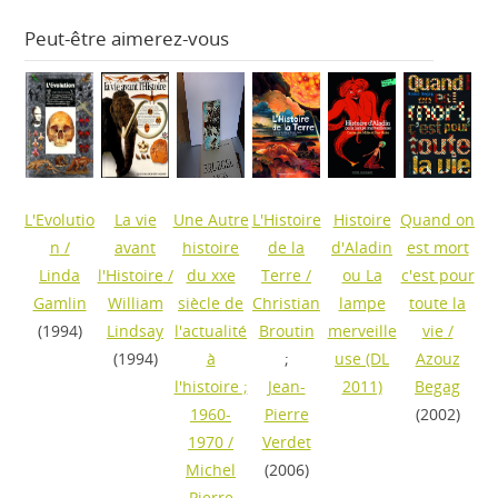
Peut-être aimerez-vous
L'Evolutio
La vie
Une Autre
L'Histoire
Histoire
Quand on
n
/
avant
histoire
de la
d'Aladin
est mort
Linda
l'Histoire
/
du xxe
Terre
/
ou La
c'est pour
Gamlin
William
siècle de
Christian
lampe
toute la
(1994)
Lindsay
l'actualité
Broutin
merveille
vie
/
(1994)
à
;
use
(DL
Azouz
l'histoire ;
Jean-
2011)
Begag
1960-
Pierre
(2002)
1970
/
Verdet
Michel
(2006)
Pierre