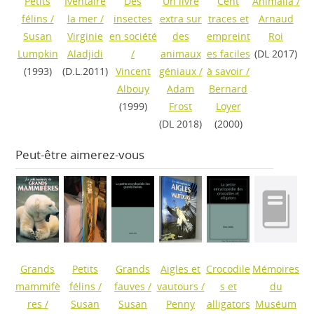
Petits
Iventaire
Des
Un livre
Cent
Animalia
/
félins
/
la mer
/
insectes
extra sur
traces et
Arnaud
Susan
Virginie
en société
des
empreint
Roi
Lumpkin
Aladjidi
/
animaux
es faciles
(DL 2017)
(1993)
(D.L.2011)
Vincent
géniaux
/
à savoir
/
Albouy
Adam
Bernard
(1999)
Frost
Loyer
(DL 2018)
(2000)
Peut-être aimerez-vous
Grands
Petits
Grands
Aigles et
Crocodile
Mémoires
mammifè
félins
/
fauves
/
vautours
/
s et
du
res
/
Susan
Susan
Penny
alligators
Muséum