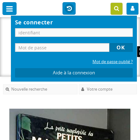
Se connecter
Mot de passe oublié ?
Aide à la connexion
Nouvelle recherche
Votre compte