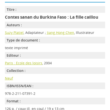
Titre :
Contes sanan du Burkina Faso : La fille caillou
Auteurs :
Suzy Platiel
, Adaptateur ;
Jiang Hong Chen
, Illustrateur
Type de document :
texte imprimé
Editeur :
Paris : Ecole des loisirs
, 2004
Collection :
Neuf
ISBN/ISSN/EAN :
978-2-211-07391-2
Format :
126 p. / couv ill. en coul / 19 x 13 cm