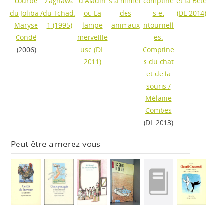
courbe
Zaghawa
d'Aladin
s à mimer
comptine
et la Bête
du Joliba
/
du Tchad.
ou La
des
s et
(DL 2014)
Maryse
1
(1995)
lampe
animaux
ritournell
Condé
merveille
es.
(2006)
use
(DL
Comptine
2011)
s du chat
et de la
souris
/
Mélanie
Combes
(DL 2013)
Peut-être aimerez-vous