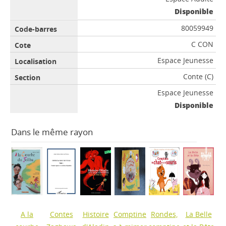
Disponible
80059949
C CON
Espace Jeunesse
Conte (C)
Espace Jeunesse
Disponible
Dans le même rayon
A la
Contes
Histoire
Comptine
Rondes,
La Belle