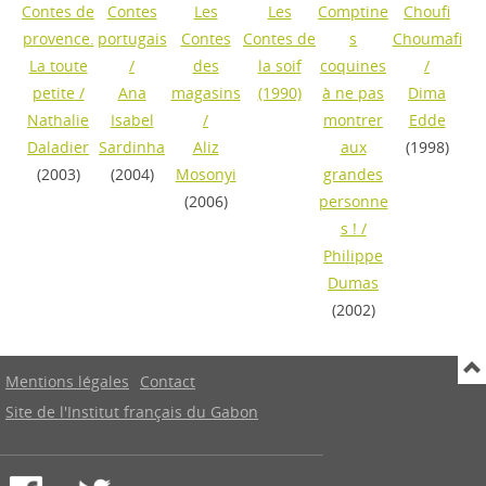
Contes de
Contes
Les
Les
Comptine
Choufi
provence.
portugais
Contes
Contes de
s
Choumafi
La toute
/
des
la soif
coquines
/
petite
/
Ana
magasins
(1990)
à ne pas
Dima
Nathalie
Isabel
/
montrer
Edde
Daladier
Sardinha
Aliz
aux
(1998)
(2003)
(2004)
Mosonyi
grandes
(2006)
personne
s !
/
Philippe
Dumas
(2002)
Mentions légales
Contact
Site de l'Institut français du Gabon