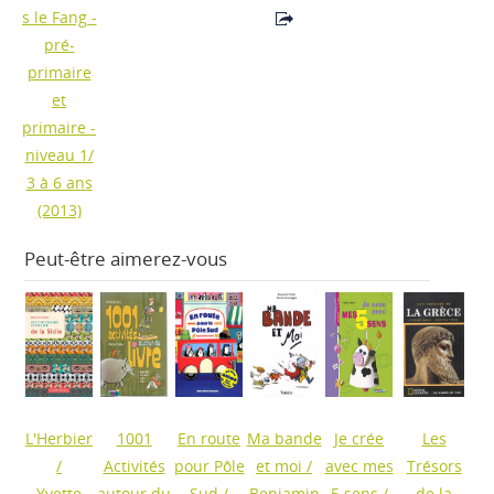
s le Fang -
pré-
primaire
et
primaire -
niveau 1/
3 à 6 ans
(2013)
Peut-être aimerez-vous
L'Herbier
1001
En route
Ma bande
Je crée
Les
/
Activités
pour Pôle
et moi
/
avec mes
Trésors
Yvette
autour du
Sud
/
Benjamin
5 sens
/
de la