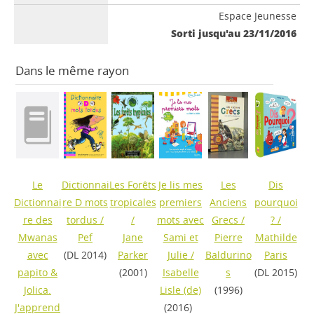
Espace Jeunesse
Sorti jusqu'au 23/11/2016
Dans le même rayon
Le
Dictionnai
Les Forêts
Je lis mes
Les
Dis
Dictionnai
re D mots
tropicales
premiers
Anciens
pourquoi
re des
tordus
/
/
mots avec
Grecs
/
?
/
Mwanas
Pef
Jane
Sami et
Pierre
Mathilde
avec
(DL 2014)
Parker
Julie
/
Baldurino
Paris
papito &
(2001)
Isabelle
s
(DL 2015)
Jolica.
Lisle (de)
(1996)
J'apprend
(2016)