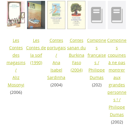
Les
Les
Contes
Contes
Comptine
Comptine
Contes
Contes de
portugais
sanan du
s
s
des
la soif
/
Burkina
française
coquines
magasins
(1990)
Ana
Faso
s
/
à ne pas
/
Isabel
(2004)
Philippe
montrer
Aliz
Sardinha
Dumas
aux
Mosonyi
(2004)
(202)
grandes
(2006)
personne
s !
/
Philippe
Dumas
(2002)