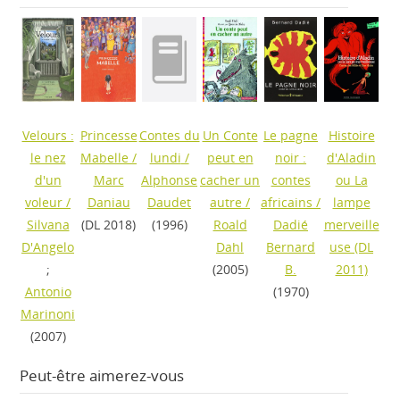
Velours :
Princesse
Contes du
Un Conte
Le pagne
Histoire
le nez
Mabelle
/
lundi
/
peut en
noir :
d'Aladin
d'un
Marc
Alphonse
cacher un
contes
ou La
voleur
/
Daniau
Daudet
autre
/
africains
/
lampe
Silvana
(DL 2018)
(1996)
Roald
Dadié
merveille
D'Angelo
Dahl
Bernard
use
(DL
;
(2005)
B.
2011)
Antonio
(1970)
Marinoni
(2007)
Peut-être aimerez-vous