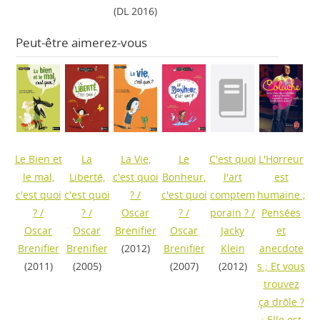
(DL 2016)
Peut-être aimerez-vous
Le Bien et
La
La Vie,
Le
C'est quoi
L'Horreur
le mal,
Liberté,
c'est quoi
Bonheur,
l'art
est
c'est quoi
c'est quoi
?
/
c'est quoi
comptem
humaine ;
?
/
?
/
Oscar
?
/
porain ?
/
Pensées
Oscar
Oscar
Brenifier
Oscar
Jacky
et
Brenifier
Brenifier
(2012)
Brenifier
Klein
anecdote
(2011)
(2005)
(2007)
(2012)
s ; Et vous
trouvez
ça drôle ?
; Elle est