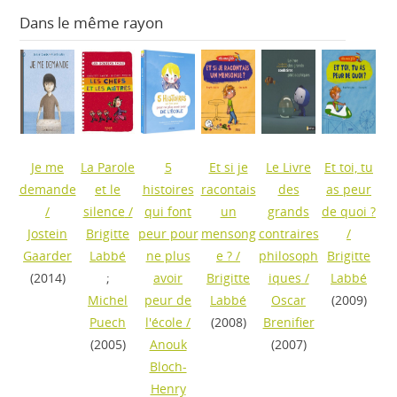
Dans le même rayon
Je me
La Parole
5
Et si je
Le Livre
Et toi, tu
demande
et le
histoires
racontais
des
as peur
/
silence
/
qui font
un
grands
de quoi ?
Jostein
Brigitte
peur pour
mensong
contraires
/
Gaarder
Labbé
ne plus
e ?
/
philosoph
Brigitte
(2014)
;
avoir
Brigitte
iques
/
Labbé
Michel
peur de
Labbé
Oscar
(2009)
Puech
l'école
/
(2008)
Brenifier
(2005)
Anouk
(2007)
Bloch-
Henry