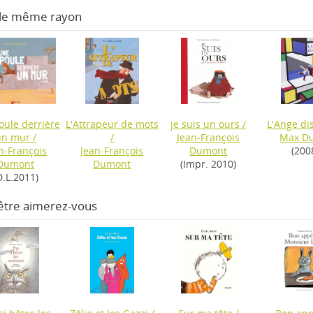
 le même rayon
oule derrière
L'Attrapeur de mots
je suis un ours
/
L'Ange di
un mur
/
/
Jean-François
Max D
n-François
Jean-François
Dumont
(200
Dumont
Dumont
(Impr. 2010)
D.L.2011)
être aimerez-vous