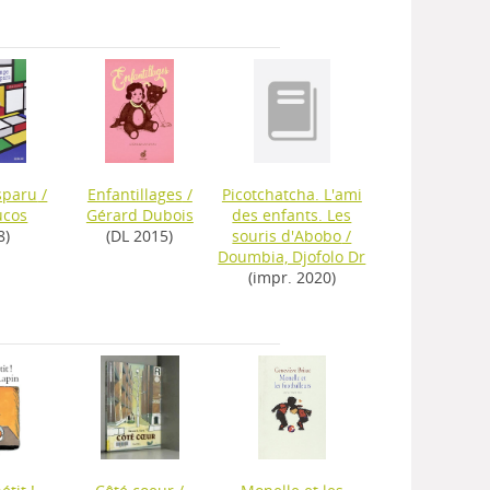
sparu
/
Enfantillages
/
Picotchatcha. L'ami
ucos
Gérard Dubois
des enfants. Les
8)
(DL 2015)
souris d'Abobo
/
Doumbia, Djofolo Dr
(impr. 2020)