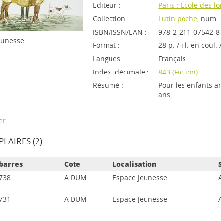
Editeur :
Paris : Ecole des lo
Collection :
Lutin poche
, num.
ISBN/ISSN/EAN :
978-2-211-07542-8
Jeunesse
Format :
28 p. / ill. en coul.
Langues:
Français
Index. décimale :
843 (Fiction)
Résumé :
Pour les enfants a
ans.
er
LAIRES (2)
barres
Cote
Localisation
738
A DUM
Espace Jeunesse
731
A DUM
Espace Jeunesse