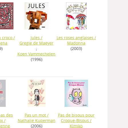
n croco
/
Jules
/
Les roses anglaises
/
lena
Gregie de Maeyer
Madonna
9)
;
(2003)
Koen Vammechelen
(1996)
pas des
Pas un mot
/
Pas de bisous pour
ux
/
Nathalie Kuperman
Croque-Bisous
/
ienne
(2006)
Kimiko