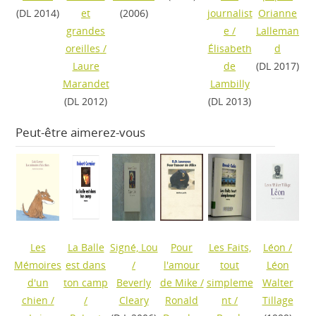
(DL 2014)
et
(2006)
journalist
Orianne
grandes
e
/
Lalleman
oreilles
/
Élisabeth
d
Laure
de
(DL 2017)
Marandet
Lambilly
(DL 2012)
(DL 2013)
Peut-être aimerez-vous
Les
La Balle
Signé, Lou
Pour
Les Faits,
Léon
/
Mémoires
est dans
/
l'amour
tout
Léon
d'un
ton camp
Beverly
de Mike
/
simpleme
Walter
chien
/
/
Cleary
Ronald
nt
/
Tillage