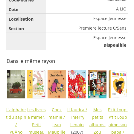
A LIO
Espace Jeunesse
Première lecture 0/5ans
Espace Jeunesse
Disponible
Dans le même rayon
L'alphabe
Les livres
Chez
Il faudra
/
Mes
P'tit Loup.
t du sapin
à mimer.
mamie
/
Thierry
petits
P'tit Loup
/
Petit
Jean
Lenain
albums.
aime son
PuÄno
museau
Maubille
(2007)
Zou
papa
/