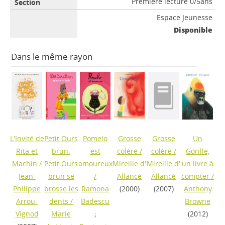
Première lecture 0/5ans
Espace Jeunesse
Disponible
Dans le même rayon
L'Invité de
Petit Ours
Pomelo
Grosse
Grosse
Un
Rita et
brun.
est
colère
/
colère
/
Gorille,
Machin
/
Petit Ours
amoureux
Mireille d'
Mireille d'
un livre à
Jean-
brun se
/
Allancé
Allancé
compter
/
Philippe
brosse les
Ramona
(2000)
(2007)
Anthony
Arrou-
dents
/
Badescu
Browne
Vignod
Marie
;
(2012)