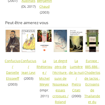
(2007)
Aubinais
Benjamin
(DL 2017)
Chaud
(2003)
Peut-être aimerez-vous
Confucius
Confucius
La
Le degré
La
Europe :
/
/
Rhétoriqu
zéro de
Lumière
885-886 ;
Danielle
Jean Levi
e
/
l'écriture ;
de la nuit
Choderlos
Elisseeff
(2003)
Michel
suivi de
/
de laclos ;
(2003)
Meyer
Nouveaux
Pietro
Ecrivains
(impr.
essais
Citati
de
2011)
critiques
/
(2000)
Thaïlande
Roland
et du