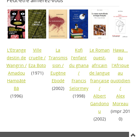
Peut-être aimerez-vous
L'Etrange
Ville
La
Kofi
Le Roman
Hawa...
destin de
cruelle
/
Transmis
l'enfant
ouest-
ou
Wangrin
/
Eza Boto
sion
/
du ghana
africain
l'Afrique
Amadou
(1971)
Eugène
/
de langue
au
Hampâté
Ebodé
Francis
française
quotidien
Bâ
(2002)
Selormey
/
/
(1996)
(1998)
Albert
Alex
Gandono
Moreau
u
(impr.201
(2002)
0)