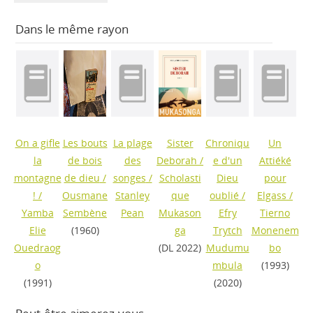
Dans le même rayon
On a gifle
Les bouts
La plage
Sister
Chroniqu
Un
la
de bois
des
Deborah
/
e d'un
Attiéké
montagne
de dieu
/
songes
/
Scholasti
Dieu
pour
!
/
Ousmane
Stanley
que
oublié
/
Elgass
/
Yamba
Sembène
Pean
Mukason
Efry
Tierno
Elie
(1960)
ga
Trytch
Monenem
Ouedraog
(DL 2022)
Mudumu
bo
o
mbula
(1993)
(1991)
(2020)