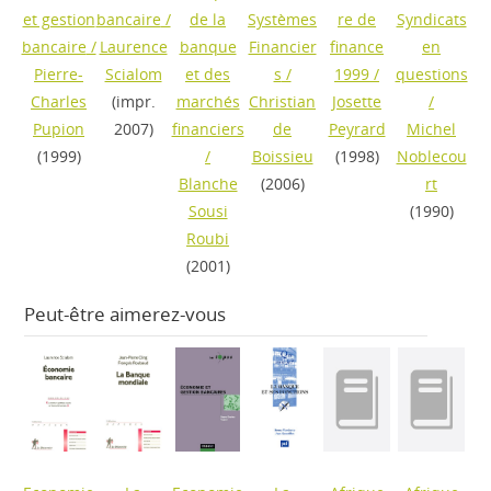
et gestion
bancaire
/
de la
Systèmes
re de
Syndicats
bancaire
/
Laurence
banque
Financier
finance
en
Pierre-
Scialom
et des
s
/
1999
/
questions
Charles
(impr.
marchés
Christian
Josette
/
Pupion
2007)
financiers
de
Peyrard
Michel
(1999)
/
Boissieu
(1998)
Noblecou
Blanche
(2006)
rt
Sousi
(1990)
Roubi
(2001)
Peut-être aimerez-vous