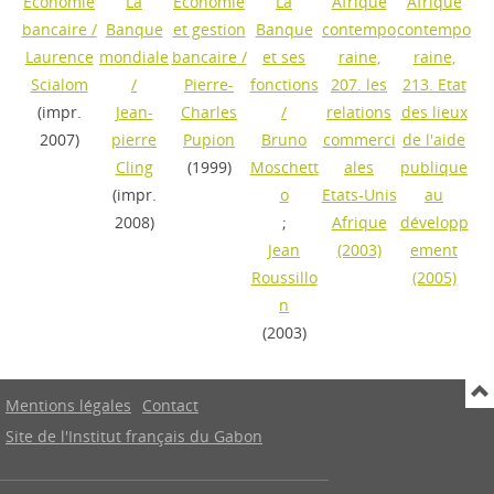
Economie
La
Economie
La
Afrique
Afrique
bancaire
/
Banque
et gestion
Banque
contempo
contempo
Laurence
mondiale
bancaire
/
et ses
raine,
raine,
Scialom
/
Pierre-
fonctions
207. les
213. Etat
(impr.
Jean-
Charles
/
relations
des lieux
2007)
pierre
Pupion
Bruno
commerci
de l'aide
Cling
(1999)
Moschett
ales
publique
(impr.
o
Etats-Unis
au
2008)
;
Afrique
développ
Jean
(2003)
ement
Roussillo
(2005)
n
(2003)
Mentions légales
Contact
Site de l'Institut français du Gabon