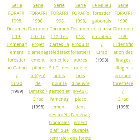
Série
Série
Série
Série
Le Milieu
Série
FORAFRI
FORAFRI
FORAFRI
FORAFRI
forestier
FORAFRI
1998,
1998,
1998,
1998,
gabonais
1998,
Documen
Documen
Documen
Documen
et sa mise
Documen
t 19.
t 07. Le
t 12. Les
t 18.
en valeur
t 08.
L'Aménag
Projet
Cartes, la
Produits
/
L'Identific
ement
d'aménag
télédétect
forestiers
Cirad
ation des
forestier
ement
ion et les
autres
(1998)
finages
au Gabon
pilote
S.I.G., des
que le
villageois
/
intégré
outils
bois
en zone
Cirad
de
pour la
d'oeuvre
forestière
(1999)
Dimako
/
gestion et
(PFAB) :
/
Cirad
l'aménag
place
Cirad
(1998)
ement
dans
(1998)
des forêts
l'aménag
tropicales
ement
d'afrique
durable
centrale
/
des forêts