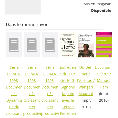
Mis en magasin
Disponible
Dans le même rayon
Série
Série
Série
Entretien
Un Défi
L'Economi
FORAFRI
FORAFRI
FORAFRI
s du XXIe
pour
e verte
/
1998,
1998,
1998,
siècle, 3.
l'Afrique
/
Manuel
Documen
Documen
Documen
Signons
Wangari
Flam
t 1.
t 2.
t 3.
la paix
Maathai
(impr
Dynamiq
Croissanc
Croissanc
avec la
(impr.
2010)
ue de
e et
e et
Terre
/
2010)
croissanc
productivi
productivi
Entretien