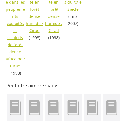
e dans les
té en
té en
s du XXIe
peupleme
forêt
forêt
Siècle
nts
dense
dense
(imp.
exploités
humide
/
humide
/
2007)
et
Cirad
Cirad
éclaircis
(1998)
(1998)
de forêt
dense
africaine
/
Cirad
(1998)
Peut-être aimerez-vous