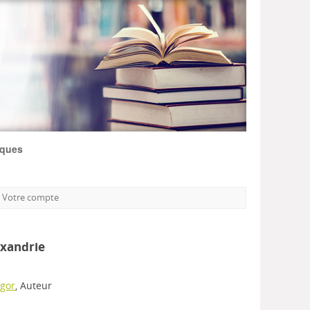
iques
Votre compte
exandrie
gor
, Auteur