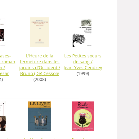
ases-
L'Heure de la
Les Petites soeurs
u roman
fermeture dans les
de sang
/
lm
/
jardins d'Occident
/
Jean-Yves Cendrey
Cesar
Bruno (De) Cessole
(1999)
4)
(2008)