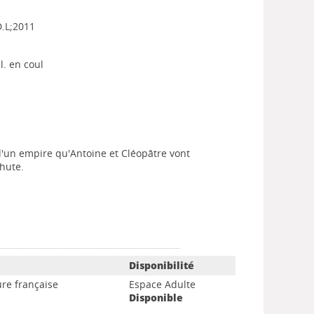
D.L;2011
ll. en coul
 d'un empire qu'Antoine et Cléopâtre vont
chute.
Disponibilité
ure française
Espace Adulte
Disponible