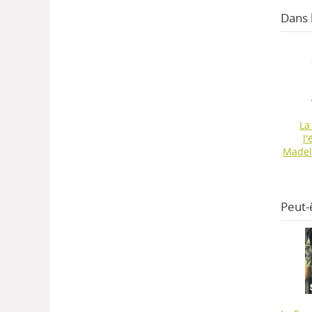
Dans
La
l
Madel
Peut-