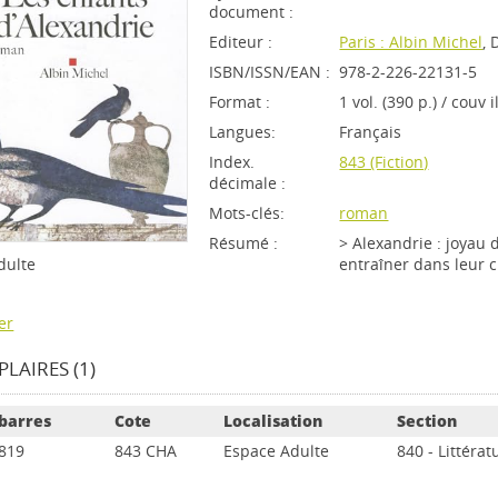
document :
Editeur :
Paris : Albin Michel
, 
ISBN/ISSN/EAN :
978-2-226-22131-5
Format :
1 vol. (390 p.) / couv i
Langues:
Français
Index.
843 (Fiction)
décimale :
Mots-clés:
roman
Résumé :
> Alexandrie : joyau
entraîner dans leur 
dulte
er
LAIRES (1)
barres
Cote
Localisation
Section
819
843 CHA
Espace Adulte
840 - Littérat