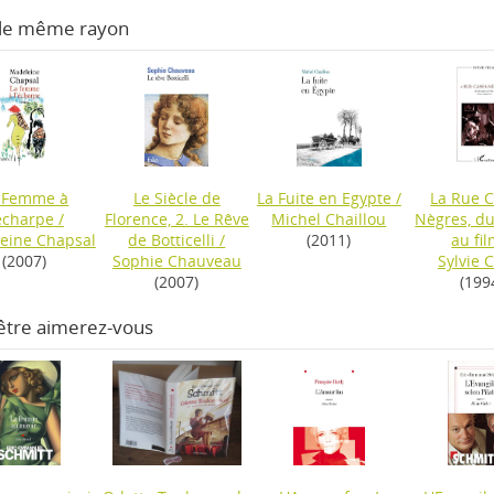
 le même rayon
 Femme à
Le Siècle de
La Fuite en Egypte
/
La Rue C
'écharpe
/
Florence, 2. Le Rêve
Michel Chaillou
Nègres, d
eine Chapsal
de Botticelli
/
(2011)
au fi
(2007)
Sophie Chauveau
Sylvie 
(2007)
(199
être aimerez-vous