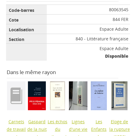
80063545
844 FER
Espace Adulte
840 - Littérature française
Espace Adulte
Disponible
Dans le même rayon
Carnets
Gaspard
Les échos
Lignes
Les
Eloge de
de travail
de la nuit
du
d'une vie
Enfants
la rupture