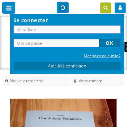
Se connecter
Mot de passe oublié ?
Aide à la connexion
Nouvelle recherche
Votre compte