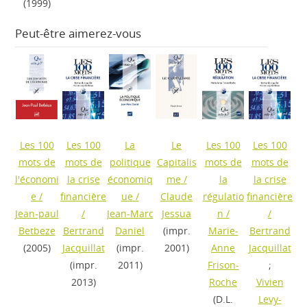
(1999)
Peut-être aimerez-vous
Les 100
Les 100
La
Le
Les 100
Les 100
mots de
mots de
politique
Capitalis
mots de
mots de
l'économi
la crise
économiq
me
/
la
la crise
e
/
financière
ue
/
Claude
régulatio
financière
Jean-paul
/
Jean-Marc
Jessua
n
/
/
Betbeze
Bertrand
Daniel
(impr.
Marie-
Bertrand
(2005)
Jacquillat
(impr.
2001)
Anne
Jacquillat
(impr.
2011)
Frison-
;
2013)
Roche
Vivien
(D.L.
Levy-