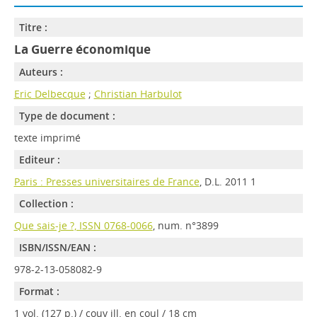
Titre :
La Guerre économique
Auteurs :
Eric Delbecque
;
Christian Harbulot
Type de document :
texte imprimé
Editeur :
Paris : Presses universitaires de France
, D.L. 2011 1
Collection :
Que sais-je ?, ISSN 0768-0066
, num. n°3899
ISBN/ISSN/EAN :
978-2-13-058082-9
Format :
1 vol. (127 p.) / couv ill. en coul / 18 cm