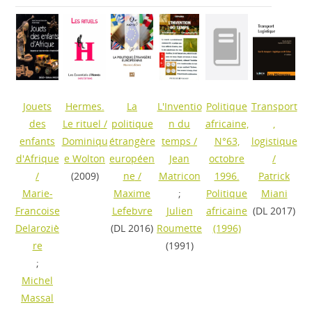
Jouets
Hermes.
La
L'Inventio
Politique
Transport
des
Le rituel
/
politique
n du
africaine,
,
enfants
Dominiqu
étrangère
temps
/
N°63,
logistique
d'Afrique
e Wolton
européen
Jean
octobre
/
/
(2009)
ne
/
Matricon
1996.
Patrick
Marie-
Maxime
;
Politique
Miani
Francoise
Lefebvre
Julien
africaine
(DL 2017)
Delaroziè
(DL 2016)
Roumette
(1996)
re
(1991)
;
Michel
Massal