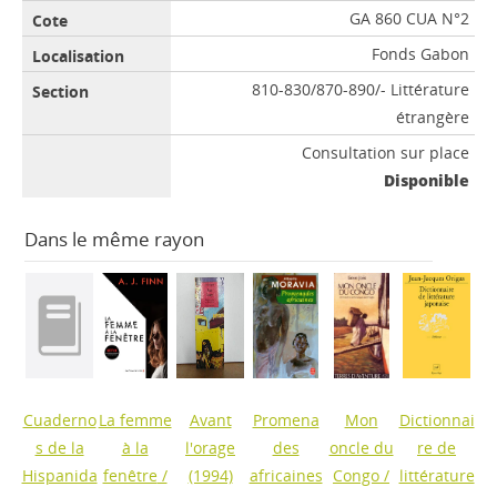
GA 860 CUA N°2
Fonds Gabon
810-830/870-890/- Littérature
étrangère
Consultation sur place
Disponible
Dans le même rayon
Cuaderno
La femme
Avant
Promena
Mon
Dictionnai
s de la
à la
l'orage
des
oncle du
re de
Hispanida
fenêtre
/
(1994)
africaines
Congo
/
littérature