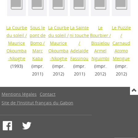
La Courbe
Sous le
La Courbe
La Sainte
Le
Le Puzzle
du soleil
/
pont de
du soleil
/
ni touche
Bourbier
/
/
Maurice
Bomo
/
Maurice
/
Bissielou
Carnaud
Okoumba
Marc
Okoumba
Adelaïde
Armel
Atomo
-Nkoghe
Kaba
-Nkoghe
Fassinou
Nguimbi
Mengue
(1993)
(impr.
(impr.
(impr.
(impr.
(impr.
2011)
2012)
2011)
2012)
2012)
Mentions légales
Contact
Site de l'Institut français du Gabon