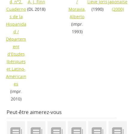
d, n°2.
A. J. Finn
/
Lieve Joris
japonaise
Cuaderno
(DL 2018)
Moravia,
(1990)
(2000)
s de la
Alberto
Hispanida
(impr.
d
/
1993)
Départem
ent
d'Etudes
Ibériques
et Latino-
Américain
es
(impr.
2010)
Peut-être aimerez-vous