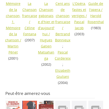
Mémoire
La
La
Cent ans
L'Opéra,
Guide de
de la
Chanson
Chanson
de
fastes et
l'opera
/
chanson,
française
gabonais
chanson
vertiges
/
Harold
1.
/
e d'hier et
francaise
Pascal
Rosenthal
Mémoire
Céline
d'aujourd'
/
Jacob
(1983)
de la
Fontana
hui
/
Bertrand
(2003)
chanson
/
(2007)
Hugues
Bonnieux
Martin
Gatien
;
Pénet
Matsahan
Pascal
(2001)
ga
Cordereix
(2002)
;
Elizabeth
Giuliani
(2004)
Peut-être aimerez-vous