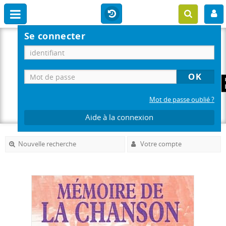
Se connecter
Mot de passe oublié ?
Aide à la connexion
Nouvelle recherche
Votre compte