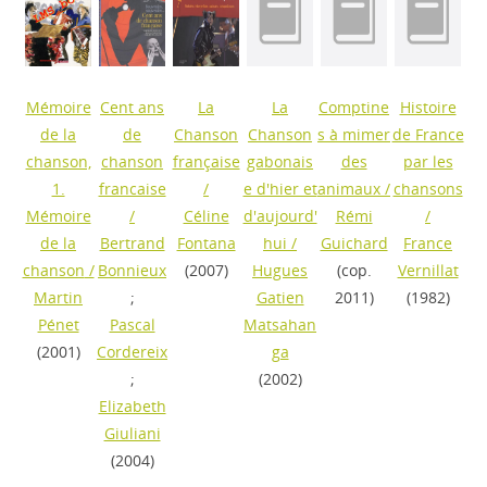
Mémoire
Cent ans
La
La
Comptine
Histoire
de la
de
Chanson
Chanson
s à mimer
de France
chanson,
chanson
française
gabonais
des
par les
1.
francaise
/
e d'hier et
animaux
/
chansons
Mémoire
/
Céline
d'aujourd'
Rémi
/
de la
Bertrand
Fontana
hui
/
Guichard
France
chanson
/
Bonnieux
(2007)
Hugues
(cop.
Vernillat
Martin
;
Gatien
2011)
(1982)
Pénet
Pascal
Matsahan
(2001)
Cordereix
ga
;
(2002)
Elizabeth
Giuliani
(2004)