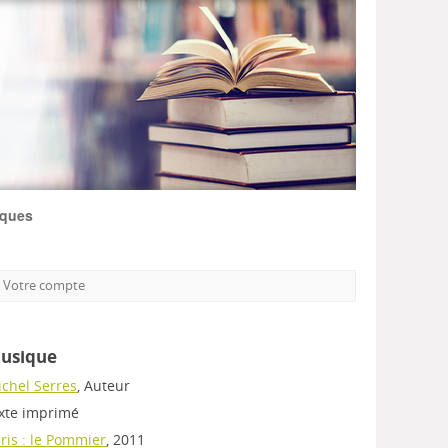
iques
Votre compte
usique
chel Serres
, Auteur
xte imprimé
ris : le Pommier
, 2011