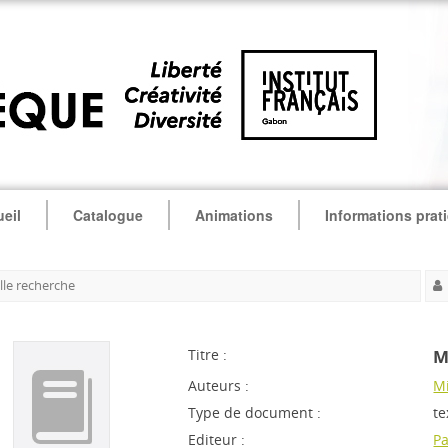
eil
Catalogue
Animations
Informations prat
le recherche
Titre :
M
Auteurs :
Mi
Type de document :
te
Editeur :
Pa