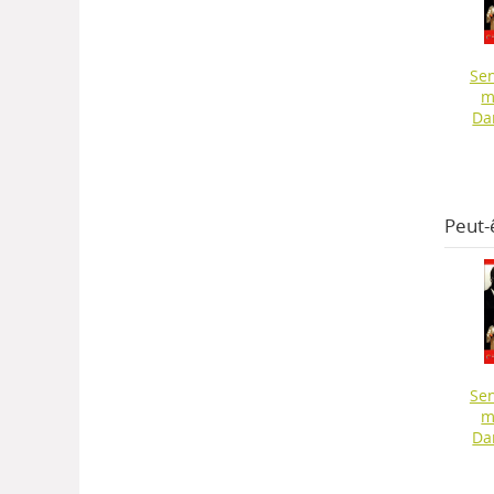
Sen
m
Da
Peut-
Sen
m
Da