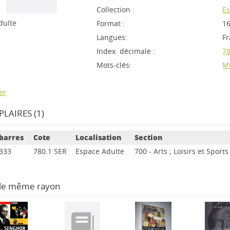
Collection :
Es
dulte
Format :
16
Langues:
Fr
Index. décimale :
78
Mots-clés:
M
er
LAIRES (1)
barres
Cote
Localisation
Section
333
780.1 SER
Espace Adulte
700 - Arts ; Loisirs et Sport
 le même rayon