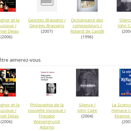
ghor et la
Georges Brassens
/
Dictionnaire des
Silen
usique
/
Georges Brassens
compositeurs
/
John 
niel Delas
(2007)
Roland de Candé
(200
(2006)
(1996)
être aimerez-vous
ghor et la
Philosophie de la
Silence
/
La Scienc
usique
/
nouvelle musique
/
John Cage
menace-t-
niel Delas
Theodor
(2004)
Etienne 
(2006)
Wiesengrund
(200
Adorno