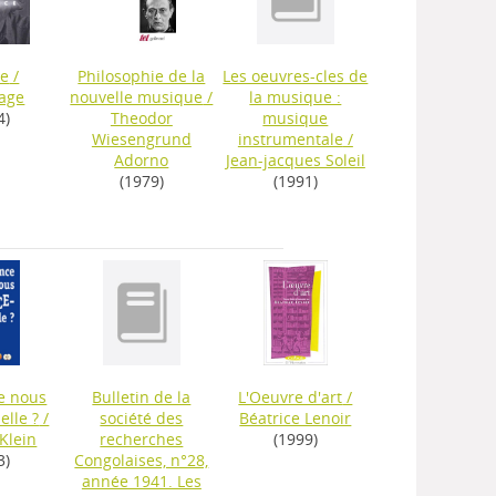
ce
/
Philosophie de la
Les oeuvres-cles de
Cage
nouvelle musique
/
la musique :
4)
Theodor
musique
Wiesengrund
instrumentale
/
Adorno
Jean-jacques Soleil
(1979)
(1991)
e nous
Bulletin de la
L'Oeuvre d'art
/
elle ?
/
société des
Béatrice Lenoir
Klein
recherches
(1999)
3)
Congolaises, n°28,
année 1941. Les