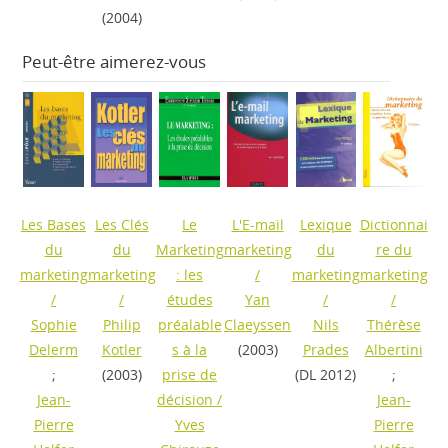
(2004)
Peut-être aimerez-vous
Les Bases
Les Clés
Le
L'E-mail
Lexique
Dictionnai
du
du
Marketing
marketing
du
re du
marketing
marketing
: les
/
marketing
marketing
/
/
études
Yan
/
/
Sophie
Philip
préalable
Claeyssen
Nils
Thérèse
Delerm
Kotler
s à la
(2003)
Prades
Albertini
;
(2003)
prise de
(DL 2012)
;
Jean-
décision
/
Jean-
Pierre
Yves
Pierre