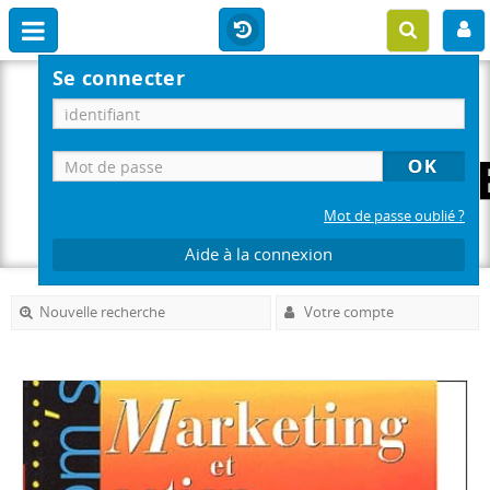
Se connecter
Mot de passe oublié ?
Aide à la connexion
Nouvelle recherche
Votre compte