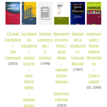
L'E-mail
Les Bases
Gestion
Managem
Gestion
Communi
marketing
du
commerci
ent avec
de la
cator
/
/
marketing
ale
/
Excel
/
productio
Marie-
Yan
/
C.
Jacky
n
/
Hélène
Claeyssen
Sophie
Desfour
Akoka
François
Westphal
(2003)
Delerm
(1998)
;
Blondel
en
;
Isabelle
(1997)
;
Jean-
Comyn
Thierry
Pierre
Wattiau
Libaert
Helfer
;
(DL 2009)
;
Dominiqu
Jacques
e Briolat
Orsoni
(2003)