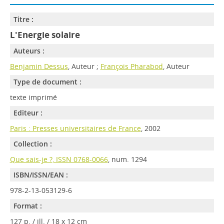
Titre :
L'Energie solaire
Auteurs :
Benjamin Dessus
, Auteur ;
François Pharabod
, Auteur
Type de document :
texte imprimé
Editeur :
Paris : Presses universitaires de France
, 2002
Collection :
Que sais-je ?, ISSN 0768-0066
, num. 1294
ISBN/ISSN/EAN :
978-2-13-053129-6
Format :
127 p. / ill. / 18 x 12 cm