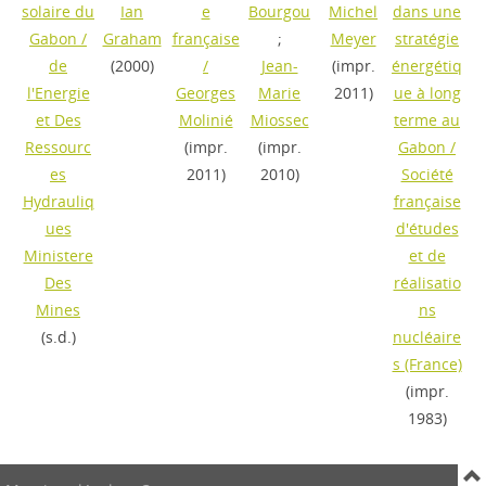
solaire du
Ian
e
Bourgou
Michel
dans une
Gabon
/
Graham
française
;
Meyer
stratégie
de
(2000)
/
Jean-
(impr.
énergétiq
l'Energie
Georges
Marie
2011)
ue à long
et Des
Molinié
Miossec
terme au
Ressourc
(impr.
(impr.
Gabon
/
es
2011)
2010)
Société
Hydrauliq
française
ues
d'études
Ministere
et de
Des
réalisatio
Mines
ns
(s.d.)
nucléaire
s (France)
(impr.
1983)