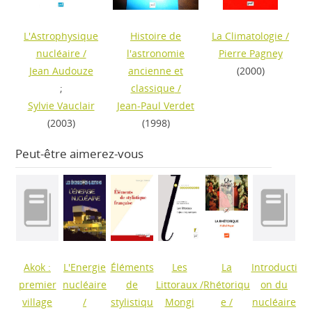
L'Astrophysique
Histoire de
La Climatologie
/
nucléaire
/
l'astronomie
Pierre Pagney
Jean Audouze
ancienne et
(2000)
;
classique
/
Sylvie Vauclair
Jean-Paul Verdet
(2003)
(1998)
Peut-être aimerez-vous
Akok :
L'Energie
Éléments
Les
La
Introducti
premier
nucléaire
de
Littoraux
/
Rhétoriqu
on du
village
/
stylistiqu
Mongi
e
/
nucléaire