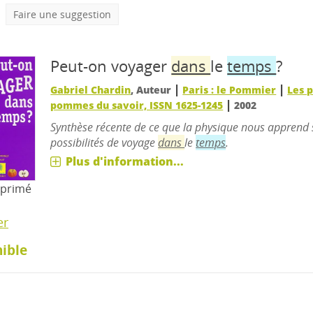
Faire une suggestion
Peut-on voyager
dans
le
temps
?
|
|
Gabriel Chardin
, Auteur
Paris : le Pommier
Les p
|
pommes du savoir, ISSN 1625-1245
2002
Synthèse récente de ce que la physique nous apprend 
possibilités de voyage
dans
le
temps
.
Plus d'information...
mprimé
er
ible