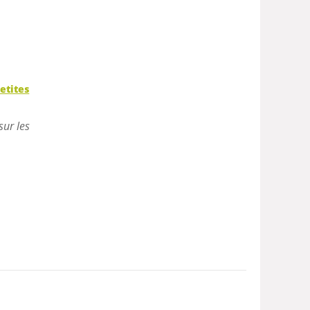
etites
sur les