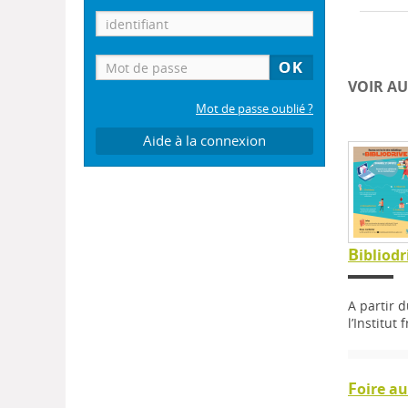
VOIR AU
Mot de passe oublié ?
Aide à la connexion
B
ibliod
A partir 
l’Institut
F
oire a