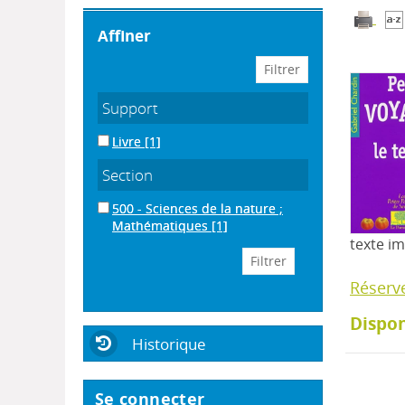
affiner
Support
Livre
[1]
Section
500 - Sciences de la nature ;
Mathématiques
[1]
texte i
Réserv
Dispon
Historique
Se connecter