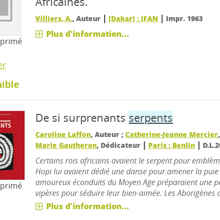
Africaines.
|
|
Villiers, A.
, Auteur
[Dakar] : IFAN
Impr. 1963
Plus d'information...
mprimé
er
ible
De si surprenants
serpents
Caroline Laffon
, Auteur ;
Catherine-Jeanne Mercier
|
|
Marie Gautheron
, Dédicateur
Paris : Benlin
D.L.
Certains rois africains avaient le serpent pour emblèm
Hopi lui avaient dédié une danse pour amener la puie 
amoureux éconduits du Moyen Age préparaient une p
mprimé
vipères pour séduire leur bien-aimée. Les Aborigènes d'
Plus d'information...