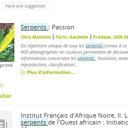
Faire une suggestion
Serpents
: Passion
|
|
Chris Mattison
Paris : Hachette
Pratique, ISSN 0
Un répertoire unique de tous les
serpents
connus à ce 
400 photographies en couleurs permettant de découvri
informations concernant les
serpents
: évolution, an
reproduction, classification...
mprimé
Plus d'information...
er
ible
Institut Français d'Afrique Noire, II.
L
serpents
de l'Ouest africain : Initiat