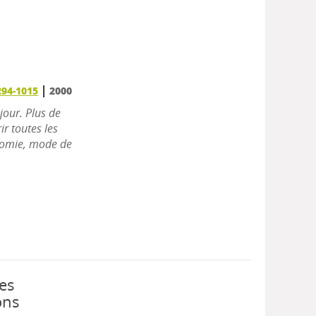
|
294-1015
2000
jour. Plus de
r toutes les
atomie, mode de
es
ions