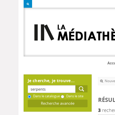
Accu
Je cherche, je trouve...
Nouvel
Dans le catalogue
Dans le site
RÉSUL
Recherche avancée
3
recher