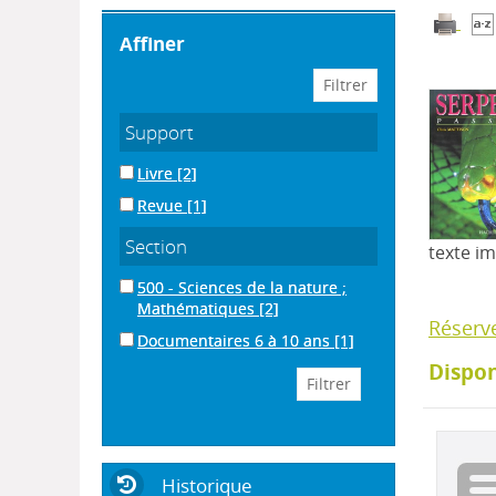
affiner
Support
Livre
[2]
Revue
[1]
Section
texte i
500 - Sciences de la nature ;
Mathématiques
[2]
Réserv
Documentaires 6 à 10 ans
[1]
Dispon
Historique