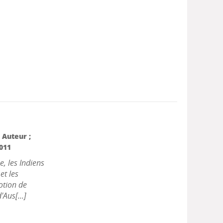
, Auteur ;
2011
e, les Indiens
et les
otion de
Aus[...]