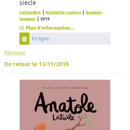
siecle
|
|
Lehembre
Hachette comics
Gautier-
|
languer
2015
Plus d'information...
En ligne
Réserver
De retour le 13/11/2018