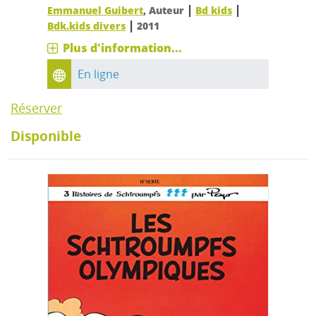
|
|
Emmanuel Guibert
, Auteur
Bd kids
|
Bdk.kids divers
2011
Plus d'information...
En ligne
Réserver
Disponible