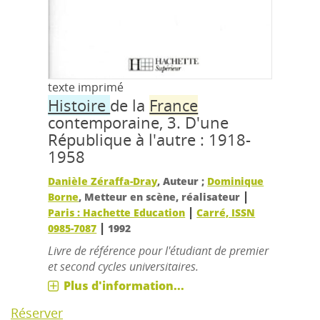
texte imprimé
Histoire
de la
France
contemporaine, 3.
D'une
République à l'autre : 1918-
1958
Danièle Zéraffa-Dray
, Auteur ;
Dominique
|
Borne
, Metteur en scène, réalisateur
|
Paris : Hachette Education
Carré, ISSN
|
0985-7087
1992
Livre de référence pour l'étudiant de premier
et second cycles universitaires.
Plus d'information...
Réserver