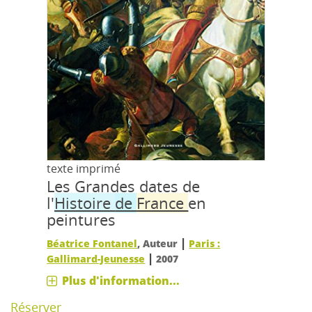
texte imprimé
Les Grandes dates de
l'
Histoire
de
France
en
peintures
|
Béatrice Fontanel
, Auteur
Paris :
|
Gallimard-Jeunesse
2007
Plus d'information...
Réserver