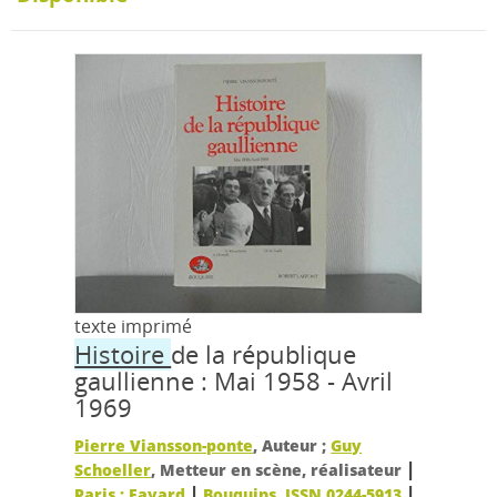
texte imprimé
Histoire
de la république
gaullienne : Mai 1958 - Avril
1969
Pierre Viansson-ponte
, Auteur ;
Guy
|
Schoeller
, Metteur en scène, réalisateur
|
|
Paris : Fayard
Bouquins, ISSN 0244-5913