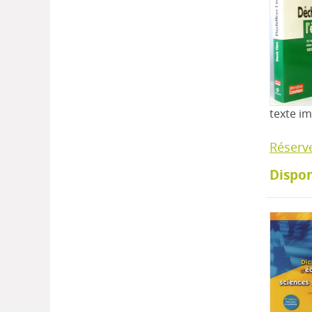
texte i
Réserv
Dispon