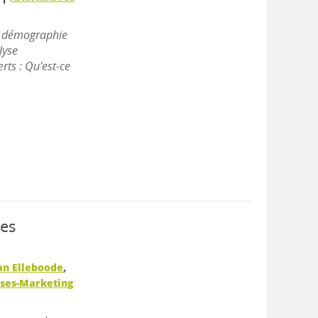
la démographie
lyse
rts : Qu'est-ce
ces
an Elleboode
,
ipses-Marketing