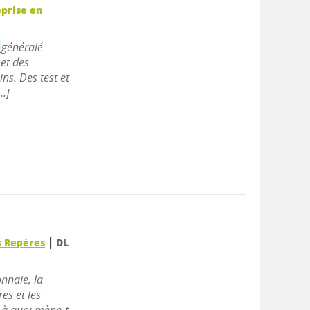
eprise en
e
généralé
et des
ns. Des test et
..]
|
s Repères
DL
onnaie, la
es et les
t à quoi mène-t-