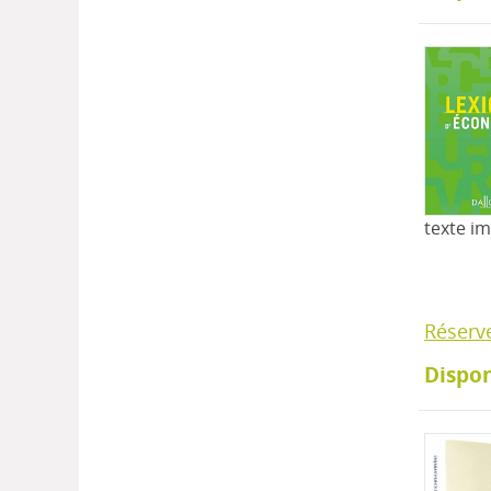
texte i
Réserv
Dispon