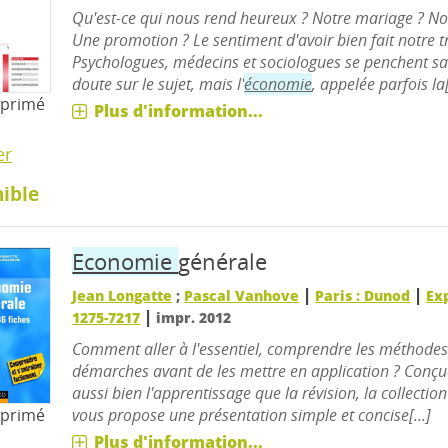
Qu'est-ce qui nous rend heureux ? Notre mariage ? No
Une promotion ? Le sentiment d'avoir bien fait notre tr
Psychologues, médecins et sociologues se penchent s
doute sur le sujet, mais l'
économie
, appelée parfois la[
mprimé
Plus d'information...
er
ible
Economie
générale
|
|
Jean Longatte
;
Pascal Vanhove
Paris : Dunod
Ex
|
1275-7217
impr. 2012
Comment aller à l'essentiel, comprendre les méthodes 
démarches avant de les mettre en application ? Conçue
aussi bien l'apprentissage que la révision, la collectio
mprimé
vous propose une présentation simple et concise[...]
Plus d'information...