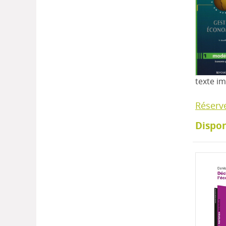
texte i
Réserv
Dispon