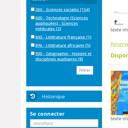
300 - Sciences sociales
[154]
600 - Technologie (Sciences
appliquées) ; Sciences
médicales
[2]
texte i
840 - Littérature française
[1]
Réserv
896 - Littérature africaine
[5]
900 - Géographie ; Histoire et
Dispon
disciplines auxiliaires
[8]
Historique
Se connecter
texte i