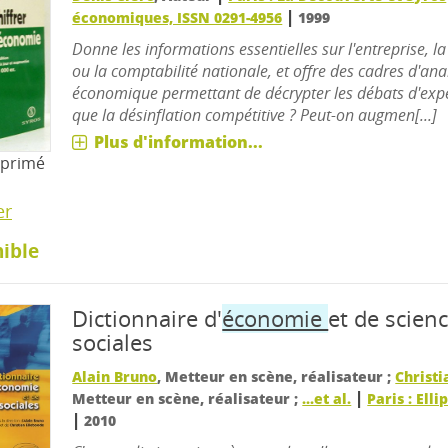
|
économiques, ISSN 0291-4956
1999
Donne les informations essentielles sur l'entreprise, 
ou la comptabilité nationale, et offre des cadres d'ana
économique permettant de décrypter les débats d'expe
que la désinflation compétitive ? Peut-on augmen[...]
Plus d'information...
mprimé
er
ible
Dictionnaire d'
économie
et de scien
sociales
Alain Bruno
, Metteur en scène, réalisateur ;
Christi
|
Metteur en scène, réalisateur ;
...et al.
Paris : Ell
|
2010