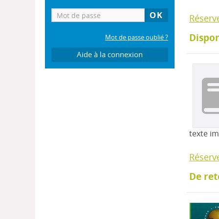
Réserv
Dispon
Mot de passe oublié ?
Aide à la connexion
texte i
Réserv
De ret