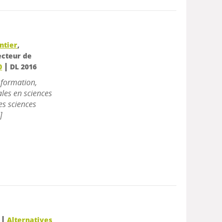
ntier
,
recteur de
|
0
DL 2016
 formation,
les en sciences
es sciences
]
|
Alternatives