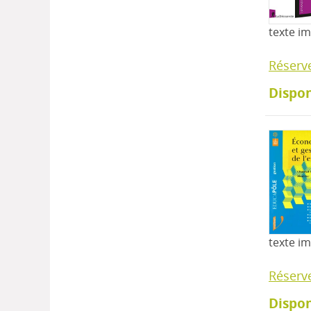
texte i
Réserv
Dispon
texte i
Réserv
Dispon