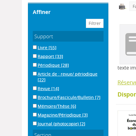
F
affiner
Support
Livre
[55]
Rapport
[33]
Périodique
[28]
texte i
Article de : revue/ périodique
[22]
Réserv
Revue
[14]
Dispon
Brochure/Fascicule/Bulletin
[7]
Mémoire/Thèse
[6]
Magazine/Périodique
[3]
Journal (photocopie)
[2]
Section