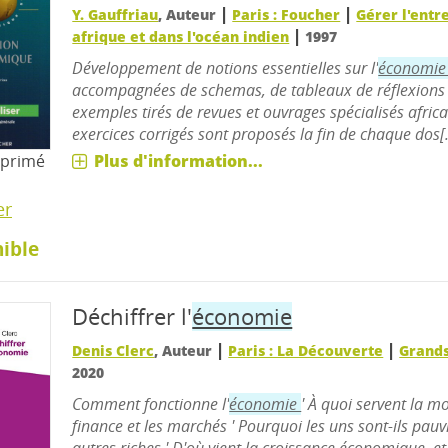
|
|
Y. Gauffriau
, Auteur
Paris : Foucher
Gérer l'entr
|
afrique et dans l'océan indien
1997
Développement de notions essentielles sur l'
économi
accompagnées de schemas, de tableaux de réflexions 
exemples tirés de revues et ouvrages spécialisés africai
exercices corrigés sont proposés la fin de chaque dos[.
mprimé
Plus d'information...
er
ible
Déchiffrer l'
économie
|
|
Denis Clerc
, Auteur
Paris : La Découverte
Grand
2020
Comment fonctionne l'
économie
' À quoi servent la m
finance et les marchés ' Pourquoi les uns sont-ils pauvr
autres riches ' D'où vient la croissance économique, e