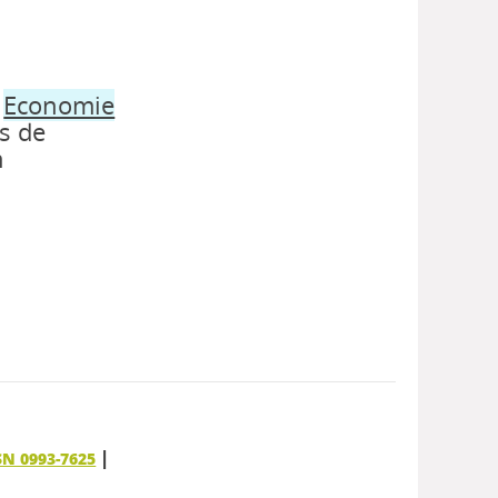
.
Economie
s de
n
|
SN 0993-7625