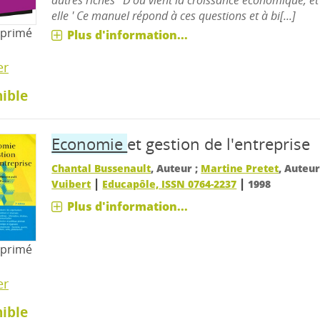
elle ' Ce manuel répond à ces questions et à bi[...]
mprimé
Plus d'information...
er
ible
Economie
et gestion de l'entreprise
Chantal Bussenault
, Auteur ;
Martine Pretet
, Auteu
|
|
Vuibert
Educapôle, ISSN 0764-2237
1998
Plus d'information...
mprimé
er
ible