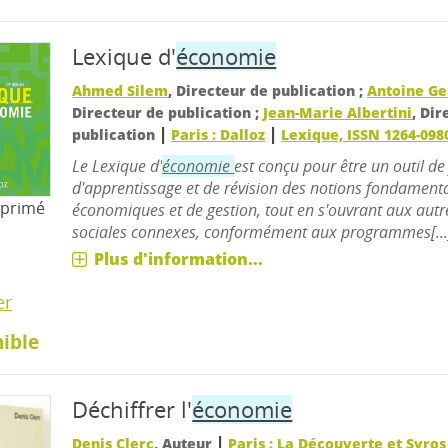
Lexique d'
économie
Ahmed Silem
, Directeur de publication ;
Antoine Ge
Directeur de publication ;
Jean-Marie Albertini
, Di
|
|
publication
Paris : Dalloz
Lexique, ISSN 1264-098
Le Lexique d'
économie
est conçu pour être un outil de
d'apprentissage et de révision des notions fondamenta
mprimé
économiques et de gestion, tout en s'ouvrant aux autr
sociales connexes, conformément aux programmes[...
Plus d'information...
er
ible
Déchiffrer l'
économie
|
Denis Clerc
, Auteur
Paris : La Découverte et Syros