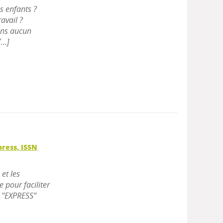
s enfants ?
avail ?
ans aucun
...]
press, ISSN
et les
 pour faciliter
n "EXPRESS"