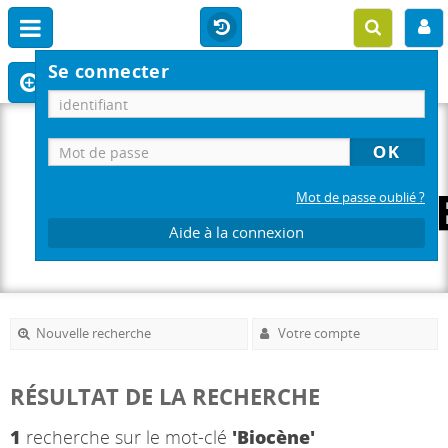
Se connecter
Mot de passe oublié ?
Aide à la connexion
Nouvelle recherche
Votre compte
RÉSULTAT DE LA RECHERCHE
1
recherche sur le mot-clé
'Biocène'